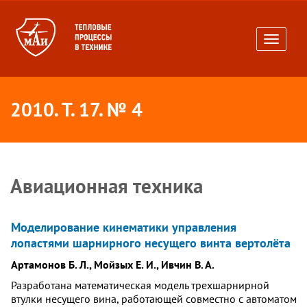
Toggle
navigati
2010. Т. 17. № 4
Авиационная техника
Моделирование кинематики управления
лопастями шарнирного несущего винта вертолёта
Артамонов Б. Л., Мойзых Е. И., Ивчин В. А.
Разработана математическая модель трехшарнирной
втулки несущего вина, работающей совместно с автоматом