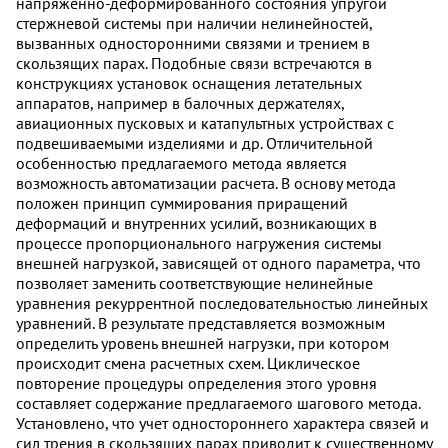
напряженно-деформированного состояния упругой
стержневой системы при наличии нелинейностей,
вызванных односторонними связями и трением в
скользящих парах. Подобные связи встречаются в
конструкциях установок оснащения летательных
аппаратов, например в балочных держателях,
авиационных пусковых и катапультных устройствах с
подвешиваемыми изделиями и др. Отличительной
особенностью предлагаемого метода является
возможность автоматизации расчета. В основу метода
положен принцип суммирования приращений
деформаций и внутренних усилий, возникающих в
процессе пропорционального нагружения системы
внешней нагрузкой, зависящей от одного параметра, что
позволяет заменить соответствующие нелинейные
уравнения рекуррентной последовательностью линейных
уравнений. В результате представляется возможным
определить уровень внешней нагрузки, при котором
происходит смена расчетных схем. Циклическое
повторение процедуры определения этого уровня
составляет содержание предлагаемого шагового метода.
Установлено, что учет одностороннего характера связей и
сил трения в скользящих парах приводит к существенному