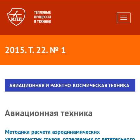
Toggle
navigati
2015. Т. 22. № 1
АВИАЦИОННАЯ И РАКЕТНО-КОСМИЧЕСКАЯ ТЕХНИКА
Авиационная техника
Методика расчета аэродинамических
характеристик грузов, отделяемых от летательного