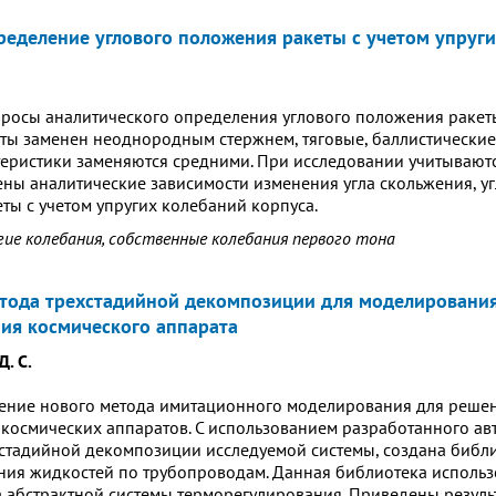
ределение углового положения ракеты с учетом упруг
росы аналитического определения углового положения ракет
еты заменен неоднородным стержнем, тяговые, баллистические
еристики заменяются средними. При исследовании учитываютс
ены аналитические зависимости изменения угла скольжения, угл
ты с учетом упругих колебаний корпуса.
гие колебания, собственные колебания первого тона
тода трехстадийной декомпозиции для моделировани
ия космического аппарата
Д. С.
ение нового метода имитационного моделирования для решен
космических аппаратов. С использованием разработанного а
стадийной декомпозиции исследуемой системы, создана библи
ния жидкостей по трубопроводам. Данная библиотека использ
 абстрактной системы терморегулирования. Приведены резул