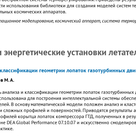
ти использования библиотеки для создания моделей систем т
льных космических аппаратов.
тационное моделирование, космический аппарат, система термо
и энергетические установки летат
 классификации геометрии лопаток газотурбинных дви
в М. А.
 анализа и классификации геометрии лопаток газотурбинных д
спользована для построения интеллектуальной системы обеспе
лей. В основу математической модели положен анализ и клас
и сложных профилей и поверхностей. Приводятся результаты
офилей корытца лопаток компрессора ГТД, полученных в резу
е DEA Global Performance 07.10.07 и искусственно смоделиро
ктике.