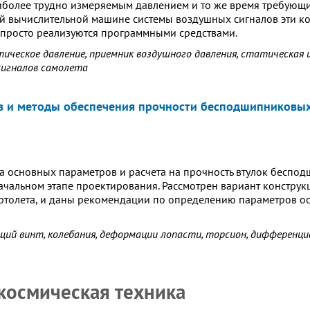
иболее трудно измеряемым давлением и то же время требующи
й вычислительной машине системы воздушных сигналов эти 
 просто реализуются программными средствами.
ическое давление, приемник воздушного давления, статическая 
сигналов самолета
 и методы обеспечения прочности бесподшипниковых, 
 основных параметров и расчета на прочность втулок бесподш
ачальном этапе проектирования. Рассмотрен вариант констр
ертолета, и даны рекомендации по определению параметров о
щий винт, колебания, деформации лопасти, торсион, дифференци
 космическая техника