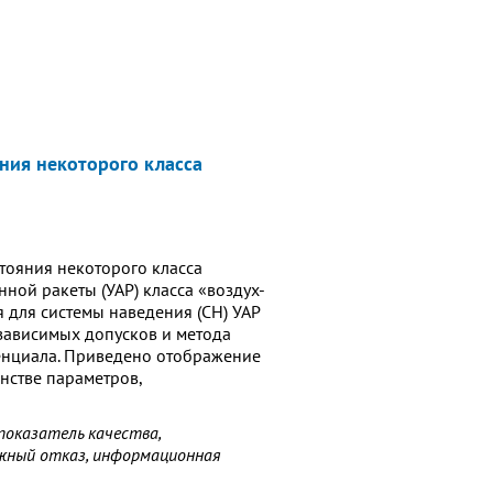
ния некоторого класса
тояния некоторого класса
ной ракеты (УАР) класса «воздух-
 для системы наведения (СН) УАР
зависимых допусков и метода
тенциала. Приведено отображение
нстве параметров,
показатель качества,
ожный отказ, информационная