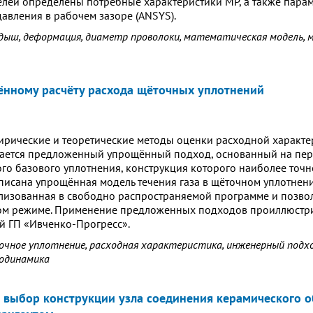
елей определены потребные характеристики МР, а также пара
авления в рабочем зазоре (ANSYS).
дыш, деформация, диаметр проволоки, математическая модель, м
нному расчёту расхода щёточных уплотнений
ирические и теоретические методы оценки расходной характ
ается предложенный упрощённый подход, основанный на пер
го базового уплотнения, конструкция которого наиболее точн
писана упрощённая модель течения газа в щёточном уплотнен
ализованная в свободно распространяемой программе и позво
ом режиме. Применение предложенных подходов проиллюстр
й ГП «Ивченко-Прогресс».
очное уплотнение, расходная характеристика, инженерный подхо
одинамика
 выбор конструкции узла соединения керамического о