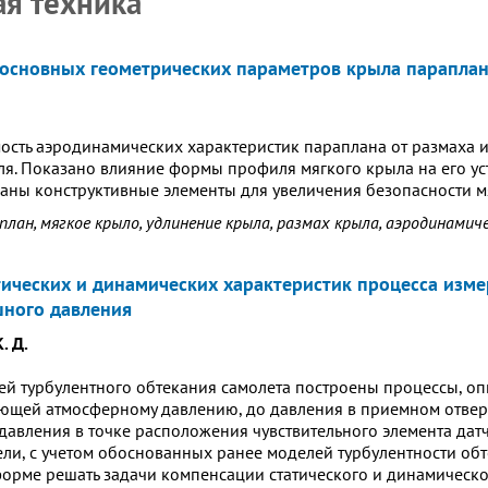
я техника
основных геометрических параметров крыла парапла
ость аэродинамических характеристик параплана от размаха и
я. Показано влияние формы профиля мягкого крыла на его ус
саны конструктивные элементы для увеличения безопасности м
план, мягкое крыло, удлинение крыла, размах крыла, аэродинамич
тических и динамических характеристик процесса изм
ного давления
. Д.
ей турбулентного обтекания самолета построены процессы, 
вующей атмосферному давлению, до давления в приемном отв
 давления в точке расположения чувствительного элемента дат
ли, с учетом обоснованных ранее моделей турбулентности обт
орме решать задачи компенсации статического и динамическо