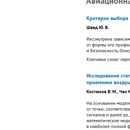
Авиационна
Критерии выбора 
Швед Ю. В.
Рассмотрена зависим
от формы его профил
и безопасность. Опи
Ключевые слова: пара
Исследование ста
приемнике воздуш
Костюков В. М., Чан К
На основании модел
от точки, соответст
сигналов и далее до
математические моде
в наиболее полной ф