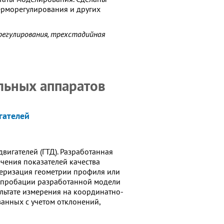
ерморегулирования и других
регулирования, трехстадийная
ельных аппаратов
гателей
вигателей (ГТД). Разработанная
чения показателей качества
теризация геометрии профиля или
 апробации разработанной модели
льтате измерения на координатно-
ванных с учетом отклонений,