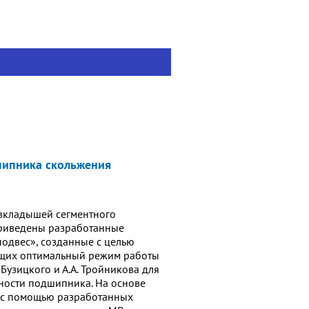
шипника скольжения
 вкладышей сегментного
приведены разработанные
одвес», созданные с целью
ющих оптимальный режим работы
Бузицкого и А.А. Тройникова для
ности подшипника. На основе
) с помощью разработанных