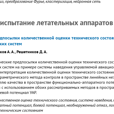
из, преобразование Фурье, кластеризация, нейронная сеть
 испытание летательных аппаратов
дпосылки количественной оценки технического состоя
ких систем
ков А. А., Решетников Д. А.
еские предпосылки количественной оценки технического сос
 систем на примере системы наведения управляемой авиацион
интерпретация количественной оценки технического состояния
раметрического метода контроля в пространстве линейных не
елю качества в пространстве функционально-аппаратного по
я с использованием обоих рассматриваемых методов в простра
евой потенциал УАР.
чественная оценка технического состояния, система наведения, 
атный потенциал, боевой потенциал, необнаруженный отказ, л
техническим состоянием