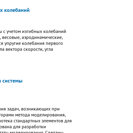
их колебаний
ы с учетом изгибных колебаний
, весовые, аэродинамические,
я упругие колебания первого
а вектора скорости, угла
я системы
ия задач, возникающих при
вторами метода моделирования,
отека стандартных элементов для
ована для разработки
ьтаты моделирования. Сделаны