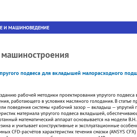
Е И МАШИНОВЕДЕНИЕ
 машиностроения
пругого подвеса для вкладышей малорасходного под
озданию рабочей методики проектирования упругого подвеса
ия, работающего в условиях масляного голодания. В статье 
ли поведения системы «рабочий зазор — вкладыш — упругий п
еристик материала упругого подвеса вкладышей, обеспечива
танный математический аппарат основывается на модели В.Н. 
зина и учитывает конструктивные и эксплуатационные особен
мных CFD-расчётов характеристик течения смазки (ANSYS CFX