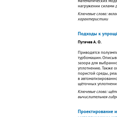
математических мод
нагружении силами д
Ключевые слова: вкла
характеристики
Подходы к упрощё
Пугачев А. О.
Приводятся полуэмп
турбомашин. Описыв
зазора для выбранно
уплотнению. Также о
пористой среды, ре
в автоматизированн
щёточных уплотнени
Ключевые слова: щёт
вычислительная гидр
Проектирование и