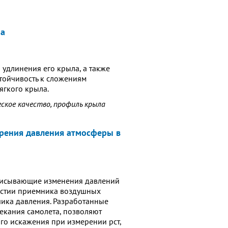
на
 удлинения его крыла, а также
тойчивость к сложениям
ягкого крыла.
еское качество, профиль крыла
ерения давления атмосферы в
описывающие изменения давлений
ерстии приемника воздушных
чика давления. Разработанные
екания самолета, позволяют
го искажения при измерении рст,