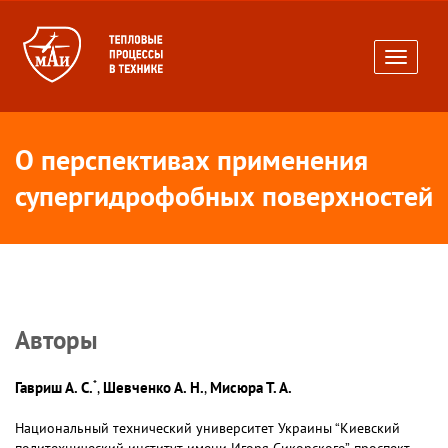
Toggle
navigati
О перспективах применения
супергидрофобных поверхностей
Авторы
*
Гавриш А. С.
Шевченко А. Н.
Мисюра Т. А.
,
,
Национальный технический университет Украины “Киевский