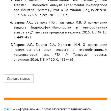
Utaka Y. Marangoni Condensation Heat Transfer // Heat
Transfer — Theoretical Analysis Experimental Investigations
and Industrial Systems / Prof. A. Belmiloudi (Ed.), ISBN: 978-
953-307-226-5, InTech, 2011. 654 p.
Гавриш А.С., Затирка Н.О., Гальченко И.В. О применении
веществ Гидроэффект-Нанопротек в теплообменных
аппаратах // Тепловые процессы в технике. 2015. Т. 7. № 10.
С. 449–453.
Гавриш А.С., Гавриш С.А., Христюк И.Н. О применении
поверхностно-активных веществ в теплообменниках-
конденсаторах типа РТА // Тепловые процессы
в технике. 2016. Т. 8. № 10. С. 461–465.
Скачать статью
mai.ru
— информационный портал Московского авиационного