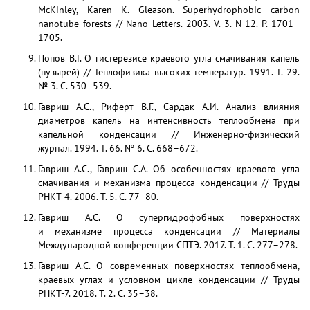
McKinley, Karen K. Gleason. Superhydrophobic carbon
nanotube forests // Nano Letters. 2003. V. 3. N 12. P. 1701–
1705.
Попов В.Г. О гистерезисе краевого угла смачивания капель
(пузырей) // Теплофизика высоких температур. 1991. Т. 29.
№ 3. С. 530–539.
Гавриш А.С., Риферт В.Г., Сардак А.И. Анализ влияния
диаметров капель на интенсивность теплообмена при
капельной конденсации // Инженерно-физический
журнал. 1994. Т. 66. № 6. С. 668–672.
Гавриш А.С., Гавриш С.А. Об особенностях краевого угла
смачивания и механизма процесса конденсации // Труды
РНКТ-4. 2006. Т. 5. С. 77–80.
Гавриш А.С. О супергидрофобных поверхностях
и механизме процесса конденсации // Материалы
Международной конференции СПТЭ. 2017. Т. 1. С. 277–278.
Гавриш А.С. О современных поверхностях теплообмена,
краевых углах и условном цикле конденсации // Труды
РНКТ-7. 2018. Т. 2. С. 35–38.