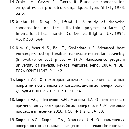
Croix J.M., Casset R., Camus R. Etude de condensation
en gouttes par promoteurs organiques. Lyon: SETRE, 1978.
32 p.
Xuehu M., Dunqi X., Jifand L. A study of dropwise
condensation on the ultra-thin polymer surfaces //
International Heat Transfer Conference. Brighton, UK. 1994.
V.3. P. 359–364.
Kim K., Vemuri S., Bell T., Govindaraju S. Advanced heat
exchangers using tunable nanoscale-molecular assembly
(Innovative concept phase — 1) // Nanoscience program
university of Nevada, Nevada ventures, Reno, 2004. N DE-
FG26-02NT41543. P. 1–42.
Гавриш А.С. О некоторых аспектах получения защитных
покрытий несмачиваемых конденсационных поверхностей
// Труды РНКТ-7. 2018. Т. 2. С. 31–34.
Гавриш А.С., Шевченко А.Н., Мисюра Т.А. О перспективах
применения супергидрофобных поверхностей // Тепловые
процессы в технике. 2018. Т. 10. № 1-2. С. 84–89.
Гавриш А.С., Гавриш С.А., Христюк И.Н. О применения
поверхностно-активных веществ в теплообменниках-