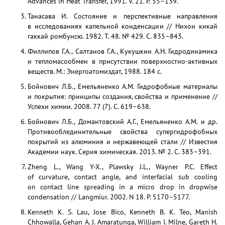
Advances in Heat Transfer, 1991. V. 21. P. 55–139.
Танасава И. Состояние и перспективные направления
в исследованиях капельной конденсации // Нихон кикай
гаккай ромбунсю. 1982. Т. 48. № 429. С. 835–843.
Филлипов Г.А., Салтанов Г.А., Кукушкин А.Н. Гидродинамика
и тепломасообмен в присутствии поверхностно-активных
веществ. М.: Энергоатомиздат, 1988. 184 с.
Бойнович Л.Б., Емельяненко А.М. Гидрофобные материалы
и покрытия: принципы создания, свойства и применение //
Успехи химии. 2008. 77 (7). С. 619–638.
Бойнович Л.Б., Домантовский А.Г., Емельяненко А.М. и др.
Противооблединительные свойства супергидрофобных
покрытий из алюминия и нержавеющей стали // Известия
Академии наук. Серия химическая. 2013. № 2. С. 383–391.
Zheng L., Wang Y-X., Plawsky J.L., Wayner P.C. Effect
of curvature, contact angle, and interfacial sub cooling
on contact line spreading in a micro drop in dropwise
condensation // Langmiur. 2002. N 18. P. 5170–5177.
Kenneth K. S. Lau, Jose Bico, Kenneth B. K. Teo, Manish
Chhowalla, Gehan A. J. Amaratunga, William I. Milne, Gareth H.