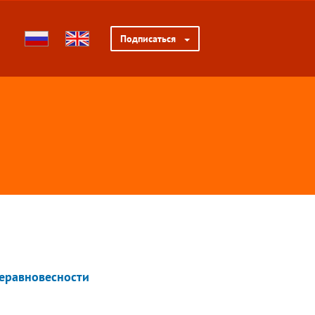
Подписаться
неравновесности