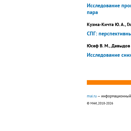
Исследование про
пара
Кузма-Кичта Ю. А., Гл
СПГ: перспективн
Юсеф В. М., Давыдов 
Исследование сни
mai.ru
— информационный п
© МАИ, 2018-2026