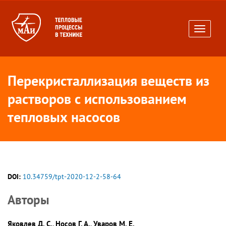
Toggle
navigati
Перекристаллизация веществ из
растворов с использованием
тепловых насосов
DOI:
10.34759/tpt-2020-12-2-58-64
Авторы
Яковлев Д. С.
Носов Г. А.
Уваров М. Е.
,
,