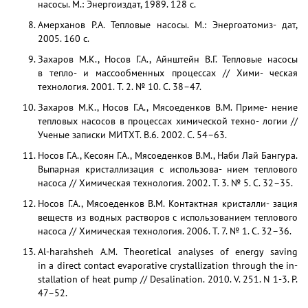
насосы. М.: Энергоиздат, 1989. 128 с.
Амерханов Р.А. Тепловые насосы. М.: Энергоатомиз- дат,
2005. 160 с.
Захаров М.К., Носов Г.А., Айнштейн В.Г. Тепловые насосы
в тепло- и массообменных процессах // Хими- ческая
технология. 2001. Т. 2. № 10. С. 38–47.
Захаров М.К., Носов Г.А., Мясоеденков В.М. Приме- нение
тепловых насосов в процессах химической техно- логии //
Ученые записки МИТХТ. В.6. 2002. С. 54–63.
Носов Г.А., Кесоян Г.А., Мясоеденков В.М., Наби Лай Бангура.
Выпарная кристаллизация с использова- нием теплового
насоса // Химическая технология. 2002. Т. 3. № 5. С. 32–35.
Носов Г.А., Мясоеденков В.М. Контактная кристалли- зация
веществ из водных растворов с использованием теплового
насоса // Химическая технология. 2006. Т. 7. № 1. C. 32–36.
Al-harahsheh A.M. Theoretical analyses of energy saving
in a direct contact evaporative crystallization through the in-
stallation of heat pump // Desalination. 2010. V. 251. N 1-3. Р.
47–52.