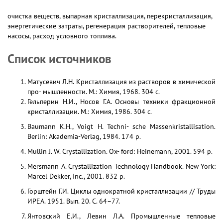
очистка веществ, выпарная кристаллизация, перекристаллизация,
энергетические затраты, регенерация растворителей, тепловые
насосы, расход условного топлива.
Список источников
Матусевич Л.Н. Кристаллизация из растворов в химической
про- мышленности. М.: Химия, 1968. 304 с.
Гельперин Н.И., Носов Г.А. Основы техники фракционной
кристаллизации. М.: Химия, 1986. 304 с.
Baumann K.H., Voigt H. Techni- sche Massenkristallisation.
Berlin: Akademia-Verlag, 1984. 174 р.
Mullin J. W. Crystallization. Ox- ford: Heinemann, 2001. 594 p.
Mersmann A. Crystallization Technology Handbook. New York:
Marcel Dekker, Inc., 2001. 832 p.
Горштейн Г.И. Циклы однократной кристаллизации // Труды
ИРЕА. 1951. Вып. 20. С. 64–77.
Янтовский Е.И., Левин Л.А. Промышленные тепловые