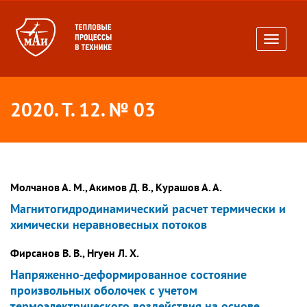
Toggle
navigati
2020. Т. 12. № 03
Молчанов А. М., Акимов Д. В., Курашов А. А.
Магнитогидродинамический расчет термически и
химически неравновесных потоков
Фирсанов В. В., Нгуен Л. Х.
Напряженно-деформированное состояние
произвольных оболочек с учетом
термоэлектрического воздействия на основе