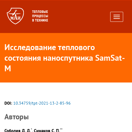
Toggle
navigati
Исследование теплового
состояния наноспутника SamSat-
M
DOI:
10.34759/tpt-2021-13-2-85-96
Авторы
*
**
Соболев Д. Д.
Симаков С. П.
,