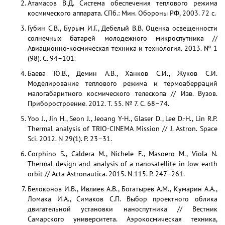
Атамасов В.Д. Система обеспечения теплового режима
космического аппарата. СПб.: Мин. Обороны РФ, 2003. 72 с.
Губин С.В., Бурым И.Г., Дебелый В.В. Оценка освещенности
солнечных батарей молодежного микроспутника //
Авиационно-космическая техника и технология. 2013. № 1
(98). С. 94–101.
Баева Ю.В., Демин А.В., Ханков С.И., Жуков С.И.
Моделирование теплового режима и термоаберраций
малогабаритного космического телескопа // Изв. Вузов.
Приборостроение. 2012. Т. 55. № 7. С. 68–74.
Yoo J., Jin H., Seon J., Jeoang Y-H., Glaser D., Lee D.-H., Lin R.P.
Thermal analysis of TRIO-CINEMA Mission // J. Astron. Space
Sci. 2012. N 29(1). P. 23–31.
Corphino S., Caldera M., Nichele F., Masoero M., Viola N.
Thermal design and analysis of a nanosatellite in low earth
orbit // Acta Astronautica. 2015. N 115. P. 247–261.
Белоконов И.В., Ивлиев А.В., Богатырев А.М., Кумарин А.А.,
Ломака И.А., Симаков С.П. Выбор проектного облика
двигательной установки наноспутника // Вестник
Самарского университета. Аэрокосмическая техника,