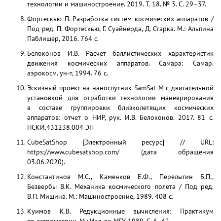
технологии и машиностроение. 2019. Т. 18. № 3. С. 29–37.
Фортескью П. Разработка систем космических аппаратов /
Под ред. П. Фортескью, Г. Суайнерда, Д. Старка. М.: Альпина
Паблишер, 2016. 764 с.
Белоконов И.В. Расчет баллистических характеристик
движения космических аппаратов. Самара: Самар.
аэрокосм. ун-т, 1994. 76 с.
Эскизный проект на наноспутник SamSat-M с двигательной
установкой для отработки технологии маневрирования
в составе группировки близколетящих космических
аппаратов: отчет о НИР, рук. И.В. Белоконов. 2017. 81 с.
НСКИ.431238.004 ЭП
CubeSatShop [Электронный ресурс] // URL:
https://www.cubesatshop.com/ (дата обращения
03.06.2020).
Константинов М.С., Каменков Е.Ф., Перелыгин Б.П.,
Безвербы В.К. Механика космического полета / Под ред.
В.П. Мишина. М.: Машиностроение, 1989. 408 с.
Куимов К.В. Редукционные вычисления: Практикум