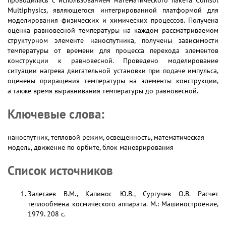
проводилась с использованием математического пакета Comsol
Multiphysics, являющегося интегрированной платформой для
моделирования физических и химических процессов. Получена
оценка равновесной температуры на каждом рассматриваемом
структурном элементе наноспутника, получены зависимости
температуры от времени для процесса перехода элементов
конструкции к равновесной. Проведено моделирование
ситуации нагрева двигательной установки при подаче импульса,
оценены приращения температуры на элементы конструкции,
а также время выравнивания температуры до равновесной.
Ключевые слова:
наноспутник, тепловой режим, освещенность, математическая
модель, движение по орбите, блок маневрирования
Список источников
Залетаев В.М., Капинос Ю.В., Сургучев О.В. Расчет
теплообмена космического аппарата. М.: Машиностроение,
1979. 208 с.