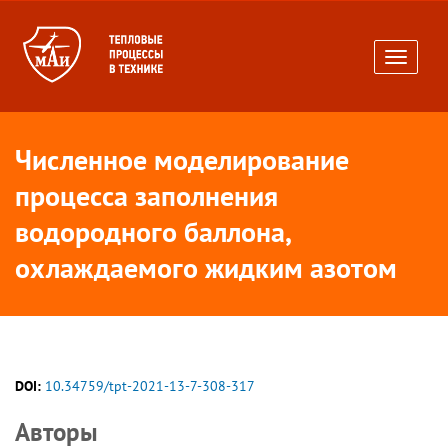
Toggle
navigati
Численное моделирование
процесса заполнения
водородного баллона,
охлаждаемого жидким азотом
DOI:
10.34759/tpt-2021-13-7-308-317
Авторы