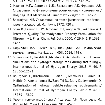
6. С. 242–252. DOI: 10.34759/tpt-2021-13-6-242-252
Малков М.П., Данилов И.Б., Зельдович А.Г., Фрадков А.В.
Справочник по физико-техническим основам криогеники /
Под ред. М.П. Малкова. М.: Энергоатомиздат, 1985. 432 с.
Варгафтик Н.Б. Справочник по теплофизическим свойствам
газов и жидкостей. М.: Наука, 1972. 720 с.
Span R., Lemmon E.W., Jacobsen R.T, Wagner W., Yokozeki A. A
Reference Quality Thermodynamic Property Formulation for
Nitrogen // J. Phys. Chem. Ref. Data. 2000. V. 29. N 6. P. 1361‒
1433.
Кириллин В.А., Сычев В.В., Шейндлин А.Е. Техническая
термодинамика. М.: Изд. дом МЭИ, 2016. 496 с.
Simonovski I., Baraldi D., Melideo D., Acosta-Iborra B. Thermal
simulations of a hydrogen storage tank during fast filling //
International Journal of Hydrogen Energy. 2015. V. 40. P.
12560‒12571.
Bourgeois T., Brachmann T., Barth F., Ammouri F., Baraldi D.,
Melide D., Acosta-Iborra B., Zaepffel D., Saury D., Lemonnier D.
Optimization of hydrogen vehicle refueling requirements //
International Journal of Hydrogen Energy. 2017. V. 42. P.
13789‒13809.
Теория тепломассообмена / Под ред. А.И. Леонтьева. М.:
Изд-во МГТУ им. Н.Э. Баумана, 2018. 462 с.