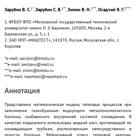
1
*
1
**
1
***
2
****
Зарубин В. С.
Зарубин С. В.
Зимин В. Н.
Осадчий Я. Г.
,
,
,
1. ФГБОУ ВПО «Московский государственный технический
университет имени Н. Э. Баумана», 105005, Москва, 2-я
Бауманская ул., д. 5, с. 1
2. ЗАО НПП «МАШТЕСТ», 141070, Россия, Московская обл., г.
Королев
*e-mail: zarubin@bmstu.ru
**e-mail: sevlzaru@mail.ru
***e-mail: zimin@bmstu.ru
****e-mail: mashtest@mashtest.ru
Аннотация
Представлена математическая модель тепловых процессов при
заполнении газообразным водородом металлокомпозитного
баллона, снабженного внутренней системой охлаждения. В
качестве хладоагента использован жидкий азот, протекающий по
охлаждающим трубкам, расположенным непосредственно в
полости баллона. Эффективный отвод тепловой энергии,