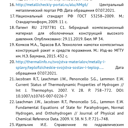
http://metallicheckiy-portal.ru/alu/AMg6/
Центральный
металлический портал РФ. Дата обращения 07.07.2021.
Национальный стандарт РФ ГОСТ 53258‒2009. М.:
Стандартинформ, 2009. 11 с.
Патент RU 2707781 C1. Гибридный композиционный
материал для оболочечных конструкций высокого
давления. Опубликовано: 29.11.2019. Бюл. № 34.
Комков М.А., Тарасов В.А. Технология намотки композитных
конструкций ракет и средств поражения. М.: Изд-во МГТУ
им. Н.Э. Баумана, 2015. 432 с.
http://thermalinfo.ru/svojstva-materialov/metally-i-
splavy/teplofizicheskie-svojstva-sostav-i-teplop...
. Дата
обращения 07.07.2021.
Jacobsen R.T, Leachman J.W., Penoncello S.G., Lemmon E.W.
Current Status of Thermodynamic Properties of Hydrogen //
Int J. Thermophys. 2007. V. 28. P. 758–772. DOI:
10.1007/s10765-007-0226-7
Leachman J.W., Jacobsen R.T, Penoncello S.G., Lemmon E.W.
Fundamental Equations of State for Parahydrogen, Normal
Hydrogen, and Orthohydrogen // Journal of Physical and
Chemical Reference Data. 2009. V. 38. N 3. P. 721‒748.
Идельчик И.Е. Справочние по гидравлическим