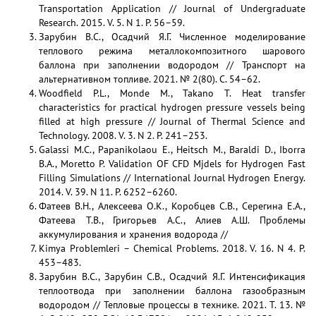
Transportation Application // Journal of Undergraduate
Research. 2015. V. 5. N 1. P. 56–59.
Зарубин В.С., Осадчий Я.Г. Численное моделирование
теплового режима металлокомпозитного шарового
баллона при заполнении водородом // Транспорт на
альтернативном топливе. 2021. № 2(80). С. 54–62.
Woodfield P.L., Monde M., Takano T. Heat transfer
characteristics for practical hydrogen pressure vessels being
filled at high pressure // Journal of Thermal Science and
Technology. 2008. V. 3. N 2. P. 241–253.
Galassi M.C., Papanikolaou E., Heitsch M., Baraldi D., Iborra
B.A., Moretto P. Validation OF CFD Mjdels for Hydrogen Fast
Filling Simulations // International Journal Hydrogen Energy.
2014. V. 39. N 11. P. 6252–6260.
Фатеев В.Н., Алексеева О.К., Коробцев С.В., Серегина Е.А.,
Фатеева Т.В., Григорьев А.С., Алиев А.Ш. Проблемы
аккумулирования и хранения водорода //
Kimya Problemleri – Chemical Problems. 2018. V. 16. N 4. P.
453–483.
Зарубин В.С., Зарубин С.В., Осадчий Я.Г. Интенсификация
теплоотвода при заполнении баллона газообразным
водородом // Тепловые процессы в технике. 2021. Т. 13. №