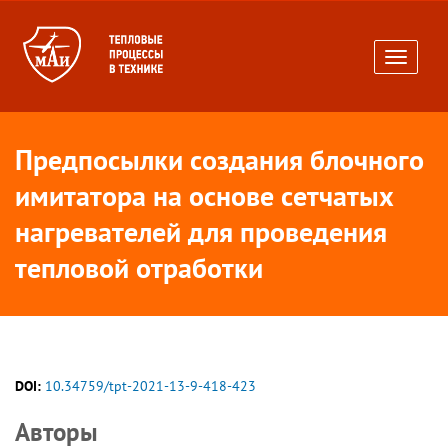
Toggle
navigati
Предпосылки создания блочного
имитатора на основе сетчатых
нагревателей для проведения
тепловой отработки
DOI:
10.34759/tpt-2021-13-9-418-423
Авторы