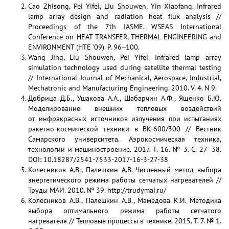
Cao Zhisong, Pei Yifei, Liu Shouwen, Yin Xiaofang. Infrared
lamp array design and radiation heat flux analysis //
Proceedings of the 7th IASME. WSEAS International
Conference on HEAT TRANSFER, THERMAL ENGINEERING and
ENVIRONMENT (HTE ’09). P. 96‒100.
Wang Jing, Liu Shouwen, Pei Yifei. Infrared lamp array
simulation technology used during satellite thermal testing
// International Journal of Mechanical, Aerospace, Industrial,
Mechatronic and Manufacturing Engineering. 2010. V. 4. N 9.
Добрица Д.Б., Ушакова А.А., Шабарчин А.Ф., Ященко Б.Ю.
Моделирование внешних тепловых воздействий
от инфракрасных источников излучения при испытаниях
ракетно-космической техники в ВК-600/300 // Вестник
Самарского университета. Аэрокосмическая техника,
технологии и машиностроение. 2017. Т. 16. № 3. С. 27‒38.
DOI: 10.18287/2541-7533-2017-16-3-27-38
Колесников А.В., Палешкин А.В. Численный метод выбора
энергетического режима работы сетчатых нагревателей //
Труды МАИ. 2010. № 39. http://trudymai.ru/
Колесников А.В., Палешкин А.В., Мамедова К.И. Методика
выбора оптимального режима работы сетчатого
нагревателя // Тепловые процессы в технике. 2015. Т. 7. № 1.