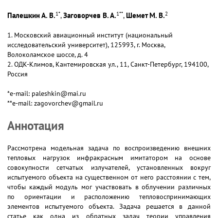
1
*
1
**
2
Палешкин А. В.
Заговорчев В. А.
Шемет М. В.
,
,
1. Московский авиационный институт (национальный
исследовательский университет), 125993, г. Москва,
Волоколамское шоссе, д. 4
2. ОДК-Климов, Кантемировская ул., 11, Санкт-Петербург, 194100,
Россия
*e-mail: paleshkin@mai.ru
**e-mail: zagovorchev@gmail.ru
Аннотация
Рассмотрена модельная задача по воспроизведению внешних
тепловых нагрузок инфракрасным имитатором на основе
совокупности сетчатых излучателей, установленных вокруг
испытуемого объекта на существенном от него расстоянии с тем,
чтобы каждый модуль мог участвовать в облучении различных
по ориентации и расположению тепловоспринимающих
элементов испытуемого объекта. Задача решается в данной
статье как одна из обратных задач теории управления