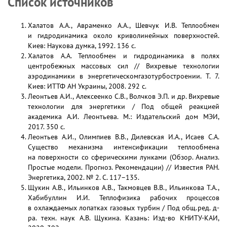
Список источников
Халатов А.А., Авраменко А.А., Шевчук И.В. Теплообмен
и гидродинамика около криволинейных поверхностей.
Киев: Наукова думка, 1992. 136 с.
Халатов А.А. Теплообмен и гидродинамика в полях
центробежных массовых сил // Вихревые технологии
аэродинамики в энергетическомгазотурбостроении. Т. 7.
Киев: ИТТФ АН Украины, 2008. 292 с.
Леонтьев А.И., Алексеенко С.В., Волчков Э.П. и др. Вихревые
технологии для энергетики / Под общей реакцией
академика А.И. Леонтьева. М.: Издательский дом МЭИ,
2017. 350 с.
Леонтьев А.И., Олимпиев В.В., Дилевская И.А., Исаев С.А.
Существо механизма интенсификации теплообмена
на поверхности со сферическими лунками (Обзор. Анализ.
Простые модели. Прогноз. Рекомендации) // Известия РАН.
Энергетика, 2002. № 2. С. 117–135.
Щукин А.В., Ильинков А.В., Такмовцев В.В., Ильинкова Т.А.,
Хабибуллин И.И. Теплофизика рабочих процессов
в охлаждаемых лопатках газовых турбин / Под общ.ред. д-
ра. техн. наук А.В. Щукина. Казань: Изд-во КНИТУ-КАИ,