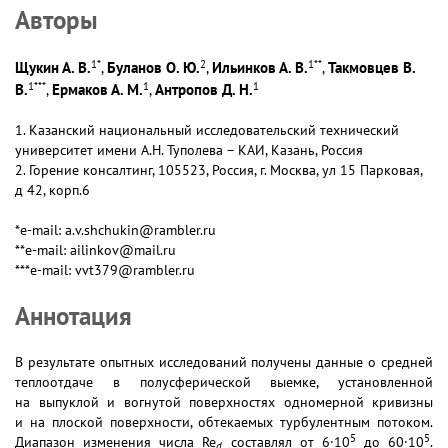
Авторы
1
*
2
1
**
Щукин А. В.
Буланов О. Ю.
Ильинков А. В.
Такмовцев В.
,
,
,
1
***
1
1
В.
Ермаков А. М.
Антропов Д. Н.
,
,
1. Казанский национальный исследовательский технический
университет имени А.Н. Туполева – КАИ, Казань, Россия
2. Горение консалтинг, 105523, Россия, г. Москва, ул 15 Парковая,
д 42, корп.6
*e-mail: a.v.shchukin@rambler.ru
**e-mail: ailinkov@mail.ru
***e-mail: vvt379@rambler.ru
Аннотация
В результате опытных исследований получены данные о средней
теплоотдаче в полусферической выемке, установленной
на выпуклой и вогнутой поверхностях одномерной кривизны
и на плоской поверхности, обтекаемых турбулентным потоком.
5
5
Диапазон изменения числа Re
составлял от 6·10
до 60·10
.
d