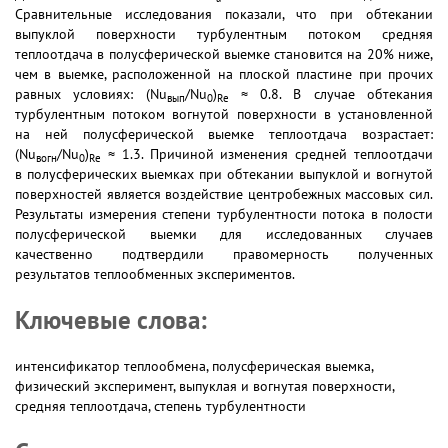
Сравнительные исследования показали, что при обтекании
выпуклой поверхности турбулентным потоком средняя
теплоотдача в полусферической выемке становится на 20% ниже,
чем в выемке, расположенной на плоской пластине при прочих
равных условиях: (Nu
/Nu
)
≈ 0.8. В случае обтекания
вып
0
Re
турбулентным потоком вогнутой поверхности в установленной
на ней полусферической выемке теплоотдача возрастает:
(Nu
/Nu
)
≈ 1.3. Причиной изменения средней теплоотдачи
вогн
0
Re
в полусферических выемках при обтекании выпуклой и вогнутой
поверхностей является воздействие центробежных массовых сил.
Результаты измерения степени турбулентности потока в полости
полусферической выемки для исследованных случаев
качественно подтвердили правомерность полученных
результатов теплообменных экспериментов.
Ключевые слова:
интенсификатор теплообмена, полусферическая выемка,
физический эксперимент, выпуклая и вогнутая поверхности,
средняя теплоотдача, степень турбулентности