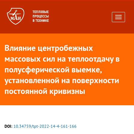
Toggle
navigati
Влияние центробежных
массовых сил на теплоотдачу в
полусферической выемке,
установленной на поверхности
постоянной кривизны
DOI:
10.34759/tpt-2022-14-4-161-166