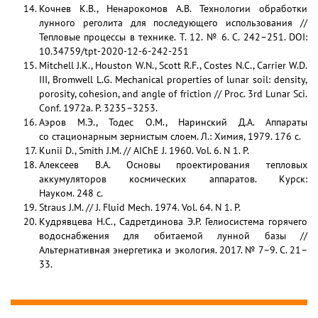
Кочнев К.В., Ненарокомов А.В. Технологии обработки
лунного реголита для последующего использования //
Тепловые процессы в технике. Т. 12. № 6. C. 242–251. DOI:
10.34759/tpt-2020-12-6-242-251
Mitchell J.K., Houston W.N., Scott R.F., Costes N.C., Carrier W.D.
III, Bromwell L.G. Mechanical properties of lunar soil: density,
porosity, cohesion, and angle of friction // Proc. 3rd Lunar Sci.
Conf. 1972a. P. 3235–3253.
Аэров М.Э., Тодес О.М., Наринский Д.А. Аппараты
со стационарным зернистым слоем. Л.: Химия, 1979. 176 с.
Kunii D., Smith J.M. // AIChE J. 1960. Vol. 6. N 1. P.
Алексеев В.А. Основы проектирования тепловых
аккумуляторов космических аппаратов. Курск:
Науком. 248 с.
Straus J.M. // J. Fluid Mech. 1974. Vol. 64. N 1. P.
Кудрявцева Н.С., Садретдинова Э.Р. Гелиосистема горячего
водоснабжения для обитаемой лунной базы //
Альтернативная энергетика и экология. 2017. № 7–9. С. 21–
33.