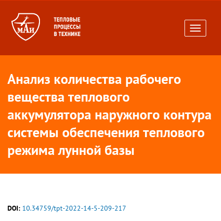
Toggle
navigati
Анализ количества рабочего
вещества теплового
аккумулятора наружного контура
системы обеспечения теплового
режима лунной базы
DOI:
10.34759/tpt-2022-14-5-209-217