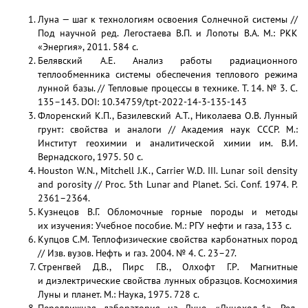
Луна — шаг к технологиям освоения Солнечной системы //
Под научной ред. Легостаева В.П. и Лопоты В.А. М.: РКК
«Энергия», 2011. 584 с.
Белявский А.Е. Анализ работы радиационного
теплообменника системы обеспечения теплового режима
лунной базы. // Тепловые процессы в технике. Т. 14. № 3. С.
135–143. DOI: 10.34759/tpt-2022-14-3-135-143
Флоренский К.П., Базилевский А.Т., Николаева О.В. Лунный
грунт: свойства и аналоги // Академия наук СССР. М.:
Институт геохимии и аналитической химии им. В.И.
Вернадского, 1975. 50 с.
Houston W.N., Mitchell J.K., Carrier W.D. III. Lunar soil density
and porosity // Proc. 5th Lunar and Planet. Sci. Conf. 1974. P.
2361–2364.
Кузнецов В.Г. Обломочные горные породы и методы
их изучения: Учебное пособие. М.: РГУ нефти и газа, 133 с.
Купцов С.М. Теплофизические свойства карбонатных пород
// Изв. вузов. Нефть и газ. 2004. № 4. С. 23–27.
Стренгвей Д.В., Пирс Г.В., Олхофт Г.Р
.
Магнитные
и диэлектрические свойства лунных образцов. Космохимия
Луны и планет. М.: Наука, 1975. 728 с.