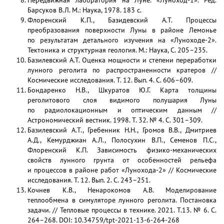
Передвижная лаборатория на Луне. «Луноход-1». Ред.
Барсуков В.Л. М.: Наука, 1978. 183 с.
Флоренский К.П., Базидевский А.Т. Процессы
преобразования поверхности Луны в районе Лемонье
по результатам детального изучения на «Луноходе-2».
Тектоника и структурная геология. М.: Наука, С. 205–235.
Базилевский А.Т. Оценка мощности и степени переработки
лунного реголита по распространенности кратеров //
Космические исследования. Т. 12. Вып. 4. С. 606–609.
Бондаренко Н.В., Шкуратов Ю.Г. Карта толщины
реголитового слоя видимого полушария Луны
по радиолокационным и оптическим данным //
Астрономический вестник. 1998. Т. 32. № 4. С. 301–309.
Базилевский А.Т., Гребенник Н.Н., Громов В.В., Дмитриев
А.Д., Кемурджиан А.Л., Полосухин В.П., Семенов П.С.,
Флоренский К.П. Зависимость физико-механических
свойств лунного грунта от особенностей рельефа
и процессов в районе работ «Лунохода-2» // Космические
исследования. Т. 12. Вып. 2. С. 243–251.
Кочнев К.В., Ненарокомов А.В. Моделирование
теплообмена в симуляторе лунного реголита. Постановка
задачи. // Тепловые процессы в технике. 2021. Т.13. № 6. C.
264–268. DOI: 10.34759/tpt-2021-13-6-264-268