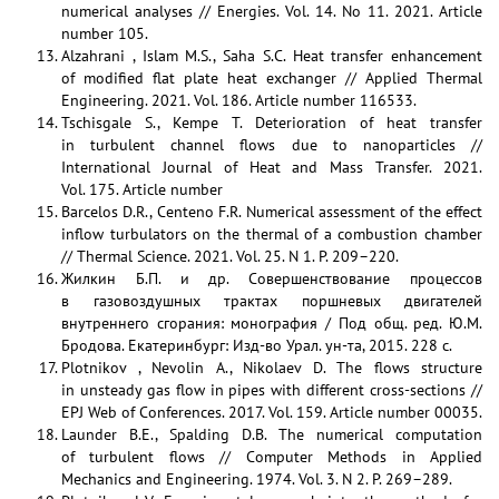
numerical analyses // Energies. Vol. 14. No 11. 2021. Article
number 105.
Alzahrani , Islam M.S., Saha S.C. Heat transfer enhancement
of modified flat plate heat exchanger // Applied Thermal
Engineering. 2021. Vol. 186. Article number 116533.
Tschisgale S., Kempe T. Deterioration of heat transfer
in turbulent channel flows due to nanoparticles //
International Journal of Heat and Mass Transfer. 2021.
Vol. 175. Article number
Barcelos D.R., Centeno F.R. Numerical assessment of the effect
inflow turbulators on the thermal of a combustion chamber
// Thermal Science. 2021. Vol. 25. N 1. P. 209–220.
Жилкин Б.П. и др. Совершенствование процессов
в газовоздушных трактах поршневых двигателей
внутреннего сгорания: монография / Под общ. ред. Ю.М.
Бродова. Екатеринбург: Изд-во Урал. ун-та, 2015. 228 с.
Plotnikov , Nevolin A., Nikolaev D. The flows structure
in unsteady gas flow in pipes with different cross-sections //
EPJ Web of Conferences. 2017. Vol. 159. Article number 00035.
Launder B.E., Spalding D.B. The numerical computation
of turbulent flows // Computer Methods in Applied
Mechanics and Engineering. 1974. Vol. 3. N 2. P. 269–289.