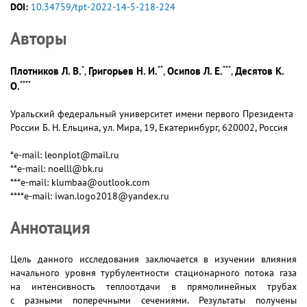
DOI:
10.34759/tpt-2022-14-5-218-224
Авторы
*
**
***
Плотников Л. В.
Григорьев Н. И.
Осипов Л. Е.
Десятов К.
,
,
,
****
О.
Уральский федеральный университет имени первого Президента
России Б. Н. Ельцина, ул. Мира, 19, Екатеринбург, 620002, Россия
*e-mail: leonplot@mail.ru
**e-mail: noelll@bk.ru
***e-mail: klumbaa@outlook.com
****e-mail: iwan.logo2018@yandex.ru
Аннотация
Цель данного исследования заключается в изучении влияния
начального уровня турбулентности стационарного потока газа
на интенсивность теплоотдачи в прямолинейных трубах
с разными поперечными сечениями. Результаты получены