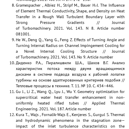
Gramespacher , Albiez H., Stripf M., Bauer H.-J. The Influence
of Element Thermal Conductivity, Shape, and Density on Heat
Transfer in a Rough Wall Turbulent Boundary Layer with
Strong Pressure Gradients // Journal
of Turbomachinery. 2021. Vol. 143. N 8. Article number
081001.
He W., Deng Q., Yang G., Feng Z. Effects of Turning Angle and
Turning Internal Radius on Channel Impingement Cooling for
a Novel Internal Cooling Structure // Journal
of Turbomachinery. 2021. Vol. 143. No 9. Article number
Диденко Р.А., Пиралишвили Ш.А., Шахов В.Г. Анализ
характеристик потока между двумя вращающимися
дисками в системе подвода воздуха к рабочей лопатке
турбины на основе адаптированных критериев подобия //
Тепловые процессы в технике. Т. 11. № 10. С. 434–446.
Gu J., Li Z., Wang Q., Lyu J., Wu Y. Geometry optimization for
supercritical water heat transfer enhancement in non-
uniformly heated rifled tubes // Applied Thermal
Engineering. 2021. Vol. 187. Article number
Kura T., Wajs , Fornalik-Wajs E., Kenjeres S., Gurgul S. Thermal
and hydrodynamic phenomena in the stagnation zone—
impact of the inlet turbulence characteristics on the