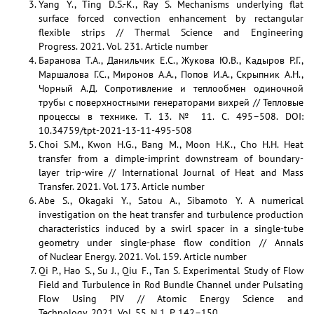
Yang Y., Ting D.S.-K., Ray S. Mechanisms underlying flat
surface forced convection enhancement by rectangular
flexible strips // Thermal Science and Engineering
Progress. 2021. Vol. 231. Article number
Баранова Т.А., Данильчик Е.С., Жукова Ю.В., Кадыров Р.Г.,
Маршалова Г.С., Миронов А.А., Попов И.А., Скрыпник А.Н.,
Чорный А.Д. Сопротивление и теплообмен одиночной
трубы с поверхностными генераторами вихрей // Тепловые
процессы в технике. Т. 13. № 11. С. 495–508. DOI:
10.34759/tpt-2021-13-11-495-508
Choi S.M., Kwon H.G., Bang M., Moon H.K., Cho H.H. Heat
transfer from a dimple-imprint downstream of boundary-
layer trip-wire // International Journal of Heat and Mass
Transfer. 2021. Vol. 173. Article number
Abe S., Okagaki Y., Satou A., Sibamoto Y. A numerical
investigation on the heat transfer and turbulence production
characteristics induced by a swirl spacer in a single-tube
geometry under single-phase flow condition // Annals
of Nuclear Energy. 2021. Vol. 159. Article number
Qi P., Hao S., Su J., Qiu F., Tan S. Experimental Study of Flow
Field and Turbulence in Rod Bundle Channel under Pulsating
Flow Using PIV // Atomic Energy Science and
Technology. 2021. Vol. 55. N 1. P. 142–150.