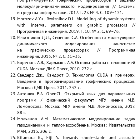
программируемых графических процессоров в задачах
молекулярно-динамического моделирования // Системы
и средства информатики. 2017. Т. 27. № 4. С. 109–121.
Morozov A.Yu., Reviznikov D.L. Modelling of dynamic systems
with interval parameters on graphic processors //
Программная инженерия. 2019. Т. 10. № 2. С. 69–76.
Ревизников Д.Л., Семенов С.А. Особенности молекулярно-
динамического моделирования наносистем
на графических процессорах // Программная
инженерия. 2013. № 2. С. 31–35.
Боресков А.В., Харламов А.А. Основы работы с технологией
CUDA. Москва: ДМК Пресс, 2010. 232 с.
Сандерс Дж., Кэндрот Э. Технология CUDA в примерах.
Введение в программирование графических процессов.
Москва: ДМК Пресс. 2011. 232 с.
Антонюк В.А. OpenCL. Открытый язык для параллельных
программ / физический факультет МГУ имени М.В.
Ломоносова. Москва: МГУ имени М.В. Ломоносова, 2017.
88 с.
Молчанов А.М. Математическое моделирование задач
газодинамики и тепломассообмена. Москва: Издательство
МАИ, 2013. 206 с.
Kitamura K., Eiji S. Towards shock-stable and accurate