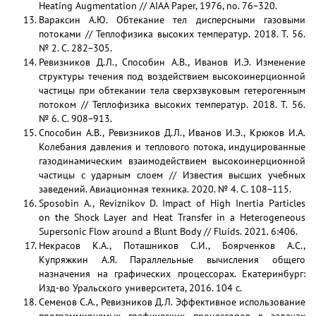
Heating Augmentation // AIAA Paper, 1976, no. 76−320.
Вараксин А.Ю. Обтекание тел дисперсными газовыми
потоками // Теплофизика высоких температур. 2018. Т. 56.
№ 2. С. 282−305.
Ревизников Д.Л., Способин А.В., Иванов И.Э. Изменение
структуры течения под воздействием высокоинерционной
частицы при обтекании тела сверхзвуковым гетерогенным
потоком // Теплофизика высоких температур. 2018. Т. 56.
№ 6. С. 908−913.
Способин А.В., Ревизников Д.Л., Иванов И.Э., Крюков И.А.
Колебания давления и теплового потока, индуцированные
газодинамическим взаимодействием высокоинерционной
частицы с ударным слоем // Известия высших учебных
заведений. Авиационная техника. 2020. № 4. С. 108−115.
Sposobin A., Reviznikov D. Impact of High Inertia Particles
on the Shock Layer and Heat Transfer in a Heterogeneous
Supersonic Flow around a Blunt Body // Fluids. 2021. 6:406.
Некрасов К.А., Поташников С.И., Боярченков А.С.,
Купряжкин А.Я. Параллельные вычисления общего
назначения на графических процессорах. Екатеринбург:
Изд-во Уральского университета, 2016. 104 с.
Семенов С.А., Ревизников Д.Л. Эффективное использование