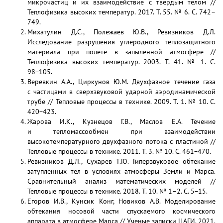
микрочастиц и их взаимодействие с твердым телом //
Теплофизика высоких температур. 2017. Т. 55. № 6. С. 742–
749.
Михатулин Д.С., Полежаев Ю.В., Ревизников Д.Л.
Исследование разрушения углеродного теплозащитного
материала при полете в запыленной атмосфере //
Теплофизика высоких температур. 2003. Т. 41. № 1. С.
98−105.
Веревкин А.А., Циркунов Ю.М. Двухфазное течение газа
с частицами в сверхзвуковой ударной аэродинамической
трубе // Тепловые процессы в технике. 2009. Т. 1. № 10. С.
420−423.
Жарова И.К., Кузнецов Г.В., Маслов Е.А. Течение
и тепломассообмен при взаимодействии
высокотемпературного двухфазного потока с пластиной //
Тепловые процессы в технике. 2011. Т. 3. № 10. С. 461−470.
Ревизников Д.Л., Сухарев Т.Ю. Гиперзвуковое обтекание
затупленных тел в условиях атмосферы Земли и Марса.
Сравнительный анализ математических моделей //
Тепловые процессы в технике. 2018. Т. 10. № 1–2. С. 5−15.
Егоров И.В., Кунсик Конг, Новиков А.В. Моделирование
обтекания носовой части спускаемого космического
аппарата в атмосфере Марса // Ученые записки ЦАГИ. 2021.