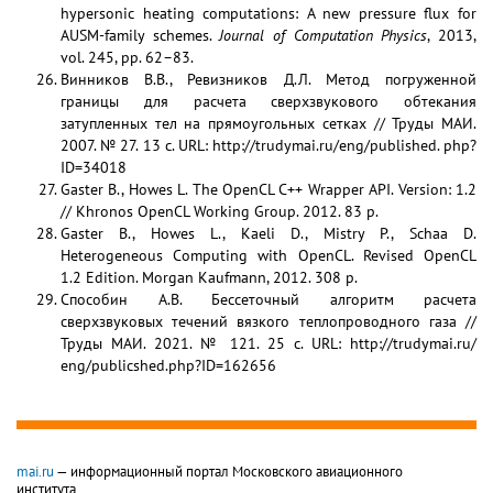
hypersonic heating computations: A new pressure flux for
AUSM-family schemes.
Journal of Computation Physics
, 2013,
vol. 245, pp. 62–83.
Винников В.В., Ревизников Д.Л. Метод погруженной
границы для расчета сверхзвукового обтекания
затупленных тел на прямоугольных сетках // Труды МАИ.
2007. № 27. 13 с. URL: http://trudymai.ru/eng/published. php?
ID=34018
Gaster B., Howes L. The OpenCL C++ Wrapper API. Version: 1.2
// Khronos OpenCL Working Group. 2012. 83 p.
Gaster B., Howes L., Kaeli D., Mistry P., Schaa D.
Heterogeneous Computing with OpenCL. Revised OpenCL
1.2 Edition. Morgan Kaufmann, 2012. 308 p.
Способин А.В. Бессеточный алгоритм расчета
сверхзвуковых течений вязкого теплопроводного газа //
Труды МАИ. 2021. № 121. 25 с. URL: http://trudymai.ru/
eng/publicshed.php?ID=162656
mai.ru
— информационный портал Московского авиационного
института