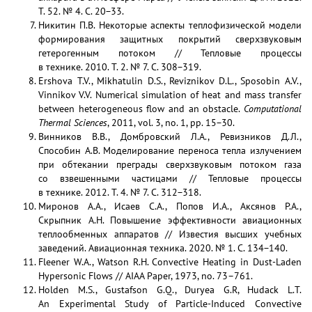
Т. 52. № 4. С. 20−33.
Никитин П.В. Некоторые аспекты теплофизической модели
формирования защитных покрытий сверхзвуковым
гетерогенным потоком // Тепловые процессы
в технике. 2010. Т. 2. № 7. С. 308−319.
Ershova T.V., Mikhatulin D.S., Reviznikov D.L., Sposobin A.V.,
Vinnikov V.V. Numerical simulation of heat and mass transfer
between heterogeneous flow and an obstacle.
Computational
Thermal Sciences
, 2011, vol. 3, no. 1, pp. 15−30.
Винников В.В., Домбровский Л.А., Ревизников Д.Л.,
Способин А.В. Моделирование переноса тепла излучением
при обтекании преграды сверхзвуковым потоком газа
со взвешенными частицами // Тепловые процессы
в технике. 2012. Т. 4. № 7. С. 312−318.
Миронов А.А., Исаев С.А., Попов И.А., Аксянов Р.А.,
Скрыпник А.Н. Повышение эффективности авиационных
теплообменных аппаратов // Известия высших учебных
заведений. Авиационная техника. 2020. № 1. С. 134−140.
Fleener W.A., Watson R.H. Convective Heating in Dust-Laden
Hypersonic Flows // AIAA Paper, 1973, no. 73–761.
Holden M.S., Gustafson G.Q., Duryea G.R, Hudack L.T.
An Experimental Study of Particle-Induced Convective