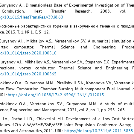
., Gur’yanov A.I. Dimensionless Base of Experimental Investigation of 
Combustion. Heat Transfer Research, 2008, vol
org/10.1615/HeatTransRes.v39.i8.60
миссионные характеристики горения в закрученном течении с газод
. 2013. Т. 1. № 1. С. 5–12.
uryanov A.I., Mikhailov A.S., Veretennikov S.V. A numerical simulation
 vortex combustor. Thermal Science and Engineering Prog
org/10.1016/j.tsep.2020.100510
ryanov A.I., Mikhailov A.S., Veretennikov S.V., Stepanov E.G. Experiment
rectional vortex combustor. Thermal Science and Engineering P
org/10.1016/j.tsep.2020.100565
dokimov O.A., Guryanova M.M., Piralishvili S.A., Kononova V.V., Veretenn
se Flow Combustion Chamber Burning Multicomponent Fuel. Journal of 
URL:
https://doi.org/10.1088/1742-6596/1261/1/012015
vdokimov O.A., Veretennikov S.V., Guryanova M.M. A study of multif
ence, Engineering and Management, 2021, vol. 8, no. 1, pp. 255–263.
 J.A., Rocholl J.D., Chiaverini M.J. Development of a Low-Cost Vort
niques. 47th AIAA/ASME/SAE/ASEE Joint Propulsion Conference &amp; Ex
autics and Astronautics, 2011. URL:
https://doi.org/10.2514/6.2011-5835