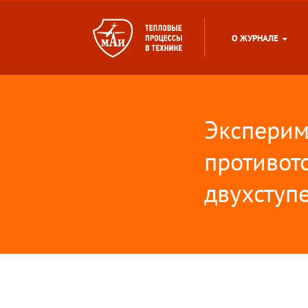
О ЖУРНАЛЕ
Эксперим
противот
двухступ