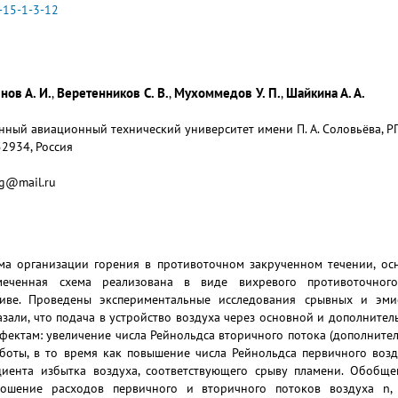
-15-1-3-12
нов А. И.
Веретенников С. В.
Мухоммедов У. П.
Шайкина А. А.
,
,
,
ный авиационный технический университет имени П. А. Соловьёва, РГАТ
52934, Россия
eg@mail.ru
ма организации горения в противоточном закрученном течении, ос
меченная схема реализована в виде вихревого противоточного
иве. Проведены экспериментальные исследования срывных и эми
казали, что подача в устройство воздуха через основной и дополнит
ектам: увеличение числа Рейнольдса вторичного потока (дополните
боты, в то время как повышение числа Рейнольдса первичного возд
ента избытка воздуха, соответствующего срыву пламени. Обобщен
ношение расходов первичного и вторичного потоков воздуха n, 