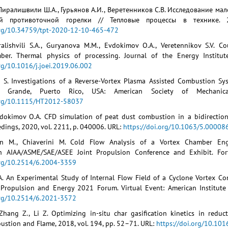
Пиралишвили Ш.А., Гурьянов А.И., Веретенников С.В. Исследование ма
ой противоточной горелки // Тепловые процессы в технике.
org/10.34759/tpt-2020-12-10-465-472
iralishvili S.A., Guryanova M.M., Evdokimov O.A., Veretennikov S.V. 
er. Thermal physics of processing. Journal of the Energy Institut
org/10.1016/j.joei.2019.06.002
n S. Investigations of a Reverse-Vortex Plasma Assisted Combustion S
 Grande, Puerto Rico, USA: American Society of Mechanica
.org/10.1115/HT2012-58037
vdokimov O.A. CFD simulation of peat dust combustion in a bidirection
dings, 2020, vol. 2211, p. 040006. URL:
https://doi.org/10.1063/5.00008
n M., Chiaverini M. Cold Flow Analysis of a Vortex Chamber Eng
th AIAA/ASME/SAE/ASEE Joint Propulsion Conference and Exhibit. Fort
org/10.2514/6.2004-3359
. An Experimental Study of Internal Flow Field of a Cyclone Vortex C
 Propulsion and Energy 2021 Forum. Virtual Event: American Institute
org/10.2514/6.2021-3572
Zhang Z., Li Z. Optimizing in-situ char gasification kinetics in reduc
stion and Flame, 2018, vol. 194, pp. 52–71. URL:
https://doi.org/10.10