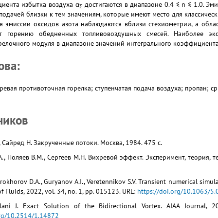
иента избытка воздуха α
достигаются в диапазоне 0.4 ≤ n ≤ 1.0. Э
Σ
подачей близки к тем значениям, которые имеют место для классичес
я эмиссии оксидов азота наблюдаются вблизи стехиометрии, а обл
ует горению обедненных топливовоздушных смесей. Наиболее эко
релочного модуля в диапазоне значений интегрального коэффициента 
ова:
ревая противоточная горелка; ступенчатая подача воздуха; пропан; 
ников
., Сайред Н. Закрученные потоки. Москва, 1984. 475 с.
, Поляев В.М., Сергеев М.Н. Вихревой эффект. Эксперимент, теория, т
okhorov D.A., Guryanov A.I., Veretennikov S.V. Transient numerical simula
f Fluids, 2022, vol. 34, no. 1, pp. 015123. URL:
https://doi.org/10.1063/5
lani J. Exact Solution of the Bidirectional Vortex. AIAA Journal, 
org/10.2514/1.14872