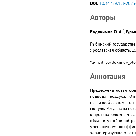
DOI:
10.34759/tpt-2023
Авторы
*
Евдокимов О. А.
Гурья
,
Рыбинский государствен
Ярославская область, 1
*e-mail: yevdokimov_ol
Аннотация
Предложена новая схе
подвода воздуха. От
на газообразном топл
модуля. Результаты по
к противоположным эфф
области устойчивой ра
уменьшением коэффици
характеризующего от