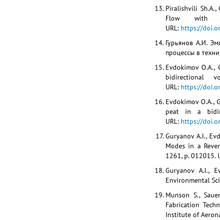
Piralishvili Sh.A
Flow with 
URL:
https://doi.
Гурьянов А.И. Э
процессы в технике
Evdokimov O.A., G
bidirectional
URL:
https://doi.
Evdokimov O.A., Gu
peat in a bidi
URL:
https://doi.
Guryanov A.I., Ev
Modes in a Rever
1261, p. 012015. 
Guryanov A.I., E
Environmental Sci
Munson S., Sauer
Fabrication Tech
Institute of Aeron