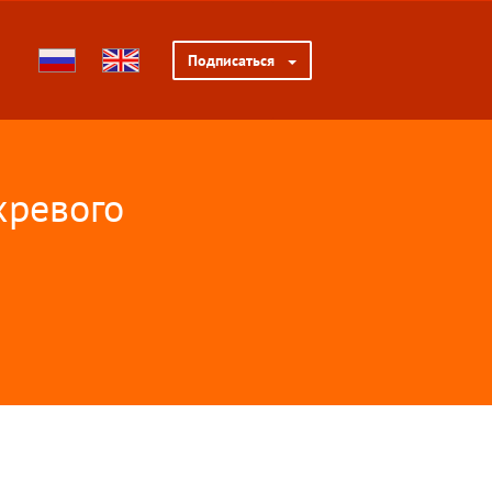
Подписаться
хревого