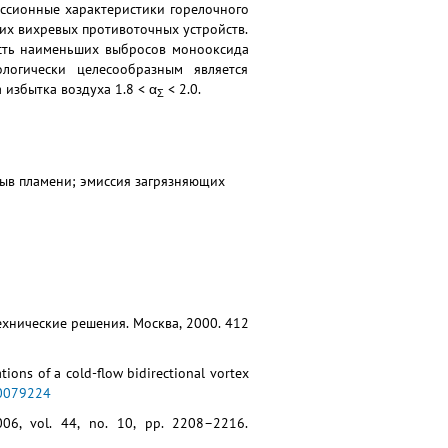
миссионные характеристики горелочного
ких вихревых противоточных устройств.
асть наименьших выбросов монооксида
логически целесообразным является
избытка воздуха 1.8 < α
< 2.0.
Σ
срыв пламени; эмиссия загрязняющих
ехнические решения. Москва, 2000. 412
tions of a cold-flow bidirectional vortex
.0079224
2006, vol. 44, no. 10, pp. 2208–2216.