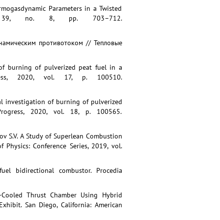
Thermogasdynamic Parameters in a Twisted
. 39, no. 8, pp. 703–712.
инамическим противотоком // Тепловые
 of burning of pulverized peat fuel in a
ress, 2020, vol. 17, p. 100510.
al investigation of burning of pulverized
rogress, 2020, vol. 18, p. 100565.
ikov S.V. A Study of Superlean Combustion
Physics: Conference Series, 2019, vol.
uel bidirectional combustor. Procedia
ex-Cooled Thrust Chamber Using Hybrid
hibit. San Diego, California: American