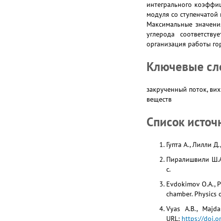
интегрального коэффиц
модуля со ступенчатой 
Максимальные значени
углерода соответств
организация работы го
Ключевые сл
закрученный поток, вих
веществ
Список источ
Гупта А., Лилли Д
Пиралишвили Ш.А.
с.
Evdokimov O.A., Pr
chamber. Physics o
Vyas A.B., Majda
URL:
https://doi.