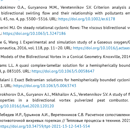
vdokimov O.A., Guryanova M.M., Veretennikov S.V. Criterion analysis
idirectional swirling flow and their relationship with pollutants em
l. 45, no. 4, pp. 5500–5516. URL:
https://doi.org/10.1002/er.6178
verini M.J. On steady rotational cyclonic flows: The viscous bidirectional vo
L:
https://doi.org/10.1063/1.3247186
Lee G, Wang J. Experimental and simulation study of a Gaseous oxygen/
onautica, 2016, vol. 118, pp. 11–20. URL:
https://doi.org/10.1016/j.actaa
l Models of the Bidirectional Vortex in a Conical Geometry. Knoxville, 2014
liams L.L. A quasi complex-lamellar solution for a hemispherically bound
 8, p. 083105. URL:
https://doi.org/10.1063/5.0058647
dalani J. Exact Beltramian solutions for hemispherically bounded cyclonic 
01. URL:
https://doi.org/10.1063/5.0063743
okhorov D.A., Guryanov A.I., Mikhailov A.S., Veretennikov S.V. A study of 
operties in a bidirectional vortex pulverized peat combustor
org/10.1016/j.fuel.2020.120120
Лебедев И.Р., Гурьянов А.И., Веретенников С.В. Расчетное сопоставле
отивоточной вихревых горелках // Тепловые процессы в технике. 2021.
https://doi.org/10.34759/tpt-2021-13-12-543-554