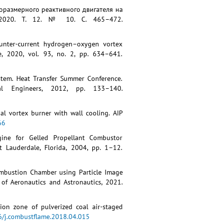
лоразмерного реактивного двигателя на
 2020. Т. 12. № 10. С. 465–472.
Counter-current hydrogen–oxygen vortex
e, 2020, vol. 93, no. 2, pp. 634–641.
ystem. Heat Transfer Summer Conference.
l Engineers, 2012, pp. 133–140.
al vortex burner with wall cooling. AIP
66
ine for Gelled Propellant Combustor
 Lauderdale, Florida, 2004, pp. 1–12.
ombustion Chamber using Particle Image
 of Aeronautics and Astronautics, 2021.
tion zone of pulverized coal air-staged
16/j.combustflame.2018.04.015