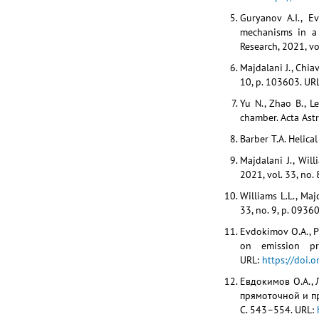
Guryanov A.I., E
mechanisms in a b
Research, 2021, vo
Majdalani J., Chia
10, p. 103603. UR
Yu N., Zhao B., 
chamber. Acta Astr
Barber T.A. Helica
Majdalani J., Wil
2021, vol. 33, no.
Williams L.L., Maj
33, no. 9, p. 0936
Evdokimov O.A., Pr
on emission pr
URL:
https://doi.
Евдокимов О.А., 
прямоточной и пр
С. 543–554. URL: