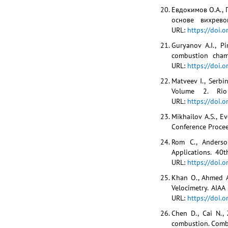
Евдокимов О.А., 
основе вихрев
URL:
https://doi.
Guryanov A.I., P
combustion chamb
URL:
https://doi.
Matveev I., Serbi
Volume 2. Rio
URL:
https://doi
Mikhailov A.S., E
Conference Procee
Rom C., Anderso
Applications. 40
URL:
https://doi.
Khan O., Ahmed A
Velocimetry. AIAA
URL:
https://doi.
Chen D., Cai N., 
combustion. Combu