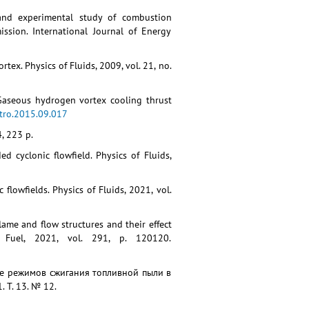
 and experimental study of combustion
ission. International Journal of Energy
rtex. Physics of Fluids, 2009, vol. 21, no.
Gaseous hydrogen vortex cooling thrust
stro.2015.09.017
, 223 p.
ed cyclonic flowfield. Physics of Fluids,
flowfields. Physics of Fluids, 2021, vol.
flame and flow structures and their effect
. Fuel, 2021, vol. 291, p. 120120.
ние режимов сжигания топливной пыли в
 Т. 13. № 12.