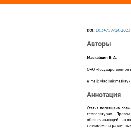
DOI:
10.34759/tpt-2023
Авторы
Маскайкин В. А.
ОАО «Государственное н
e-mail: vladimir.maskay
Аннотация
Статья посвящена повы
температурах. Прово
обеспечивающей высок
теплообмена различных