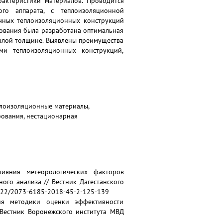
актеристики материалов. Проводится
ого аппарата, с теплоизоляционной
ичных теплоизоляционных конструкций
дования была разработана оптимальная
алой толщине. Выявлены преимущества
ми теплоизоляционных конструкций,
плоизоляционные материалы,
рования, нестационарная
лияния метеорологических факторов
ого анализа // Вестник Дагестанского
21822/2073-6185-2018-45-2-125-139
ния методики оценки эффективности
 Вестник Воронежского института МВД