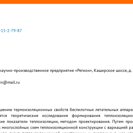
-15-2-79-87
аучно-производственное предприятие «Регион», Каширское шоссе, д. 
kin@mail.ru
шению термоизоляционных свойств беспилотных летательных аппарат
дятся теоретические исследования формирования теплоизоляци
ие показатели теплоизоляции, методом проектирования. Путем про
 многослойных схем теплоизоляционной конструкции с вариацией ра