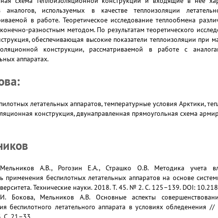
ьная схема теплоизоляционной конструкции и входящие в нее хар
з аналогов, используемых в качестве теплоизоляции летательн
риваемой в работе. Теоретическое исследование теплообмена разл
конечно-разностным методом. По результатам теоретического иссле
струкция, обеспечивающая высокие показатели теплоизоляции при м
золяционной конструкции, рассматриваемой в работе с аналога
ьных аппаратах.
ова:
пилотных летательных аппаратов, температурные условия Арктики, те
ляционная конструкция, двунаправленная прямоугольная схема арми
ников
 Мельников А.В., Рогозин Е.А., Страшко О.В. Методика учета в
ь применения беспилотных летательных аппаратов на основе системн
верситета. Технические науки. 2018. Т. 45. № 2. С. 125–139. DOI: 10.
О.И. Бокова, Мельников А.В. Основные аспекты совершенствова
я беспилотного летательного аппарата в условиях обледенения //
. С. 21–33.