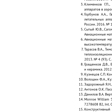
Клименков Г.П.
аппаратов в аэро
Горбунов А.А., 
летательных апп
России. 2016. № 1
Сытый Ю.В., Саго
Авиационные мате
Авиационные мат
высокотемператур
Тарасов В.А., Ти
теплоизоляционны
2013. № 4 (93). С
Гращенков Д.В.,
и керамика. 2012.
Кузнецов С.П. Ко
Волошин Ф.А., Ку
Задорожный Я.Н.,
Антонов О.К. Пас
Данилов В.А. Вер
Monroe William Sh
7278608 B2, Int. C
Конструктивный