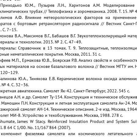
, Приходько Ю.М., Пузырев Л.Н., Харитонов А.М. Моделирование
климатических трубах // Теплофизика и аэромеханика. 2008. Т. 15. № 4
Галимов А.Ф. Влияние метеорологических факторов на применение
аратов с бортовым ретранслятором радиосигнала // Вестник Санкт-
. С. 7–15.
монова В.А., Максимов В.Г., Бабашов В.Г. Звукотеплоизолирующий мат
риалы и технологии. 2013. № 2. С. 47–49.
ериалы: Справочник в 13 томах. Т. 9. Теплозащитные, теплоизоля
ные неметаллические покрытия. Москва, 2011. 31 с.
мофеев М.П., Ермакова Ю.В., Боярская Р.В. Анализ свойств и особенн
х материалов на основе базальтового волокна // Вестник МГТУ им. 
. 120–129.
 Балинова Ю.А., Тинякова Е.В. Керамические волокна оксида алюмини
 № 4. С. 32–36.
нкретная авиатехника. Самолет Як-42. Санкт-Петербург, 2022. 345 с.
знецов А.Н. и др. Самолет Ту-154. Конструкция и техническое обслужива
 Мамошин П.Н. Конструкция и летная эксплуатация самолета Ан-24. Мос
сажирский самолет АН-14. Техническое описание. 2-е изд. Москва, 1964.
толет МИ-8. Устройство и техобслуживание. Москва, 1988. 278 с.
umate, James W Stacy. Reinforced Insulation Product and System Suita
l. B 64 C 1/00. No. 11/167’864 (2007).
 компонент фюзеляжа самолета или космического летательного 