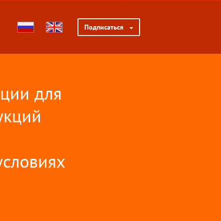
Подписаться
ции для
укций
условиях