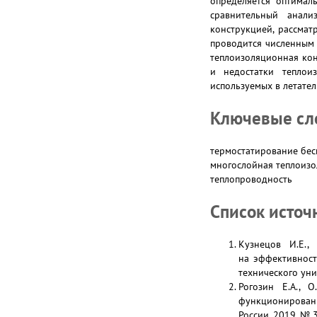
определяется оптимал
сравнительный анали
конструкцией, рассмат
проводится численным 
теплоизоляционная кон
и недостатки теплои
используемых в летател
Ключевые сл
термостатирование бес
многослойная теплоизо
теплопроводность
Список источ
Кузнецов И.Е.,
на эффективност
технического уни
Рогозин Е.А., 
функционировани
России. 2019. № 3