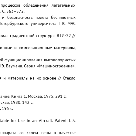
 процессов обледенения летательных
. С. 563–572.
 и безопасность полета беспилотных
Петербургского университета ГПС МЧС
ериал градиентной структуры ВТИ-22 //
ционные и композиционные материалы,
остей функционирования высокопористых
Н.Э. Баумана. Серия «Машиностроение».
я и материалы на их основе // Стекло
ние. Книга 1. Москва, 1975. 291 с.
ква, 1980. 142 с.
 195 с.
ble for Use in an Aircraft. Patent U.S.
аппарата со слоем пены в качестве