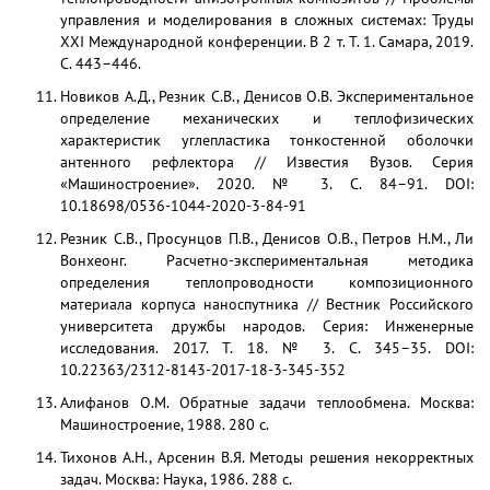
управления и моделирования в сложных системах: Труды
XXI Международной конференции. В 2 т. Т. 1. Самара, 2019.
С. 443–446.
Новиков А.Д., Резник С.В., Денисов О.В. Экспериментальное
определение механических и теплофизических
характеристик углепластика тонкостенной оболочки
антенного рефлектора // Известия Вузов. Серия
«Машиностроение». 2020. № 3. С. 84–91. DOI:
10.18698/0536-1044-2020-3-84-91
Резник С.В., Просунцов П.В., Денисов О.В., Петров Н.М., Ли
Вонхеонг. Расчетно-экспериментальная методика
определения теплопроводности композиционного
материала корпуса наноспутника // Вестник Российского
университета дружбы народов. Серия: Инженерные
исследования. 2017. Т. 18. № 3. С. 345–35. DOI:
10.22363/2312-8143-2017-18-3-345-352
Алифанов О.М. Обратные задачи теплообмена. Москва:
Машиностроение, 1988. 280 с.
Тихонов А.Н., Арсенин В.Я. Методы решения некорректных
задач. Москва: Наука, 1986. 288 с.