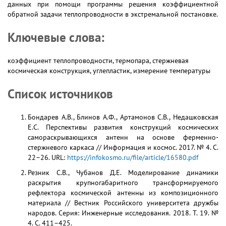
данных при помощи программы решения коэффициентной
обратной задачи теплопроводности в экстремальной постановке.
Ключевые слова:
коэффициент теплопроводности, термопара, стержневая
космическая конструкция, углепластик, измерение температуры
Список источников
Бондарев А.В., Блинов А.Ф., Артамонов С.В., Недашковская
Е.С. Перспективы развития конструкций космических
самораскрывающихся антенн на основе ферменно-
стержневого каркаса // Информация и космос. 2017. № 4. С.
22–26. URL:
https://infokosmo.ru/file/article/16580.pdf
Резник С.В., Чубанов Д.Е. Моделирование динамики
раскрытия крупногабаритного трансформируемого
рефлектора космической антенны из композиционного
материала // Вестник Российского университета дружбы
народов. Серия: Инженерные исследования. 2018. Т. 19. №
4. С. 411–425.