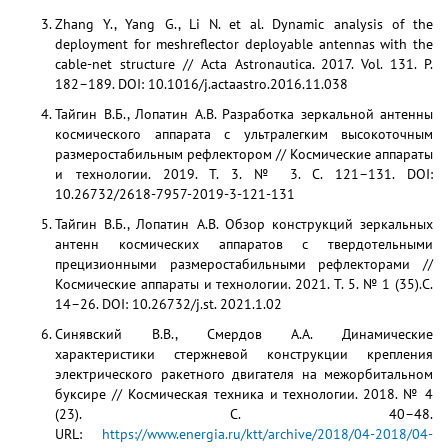
Zhang Y., Yang G., Li N. et al. Dynamic analysis of the
deployment for meshreflector deployable antennas with the
cable-net structure // Acta Astronautica. 2017. Vol. 131. P.
182–189. DOI: 10.1016/j.actaastro.2016.11.038
Тайгин В.Б., Лопатин А.В. Разработка зеркальной антенны
космического аппарата с ультралегким высокоточным
размеростабильным рефлектором // Космические аппараты
и технологии. 2019. Т. 3. № 3. С. 121–131. DOI:
10.26732/2618-7957-2019-3-121-131
Тайгин В.Б., Лопатин А.В. Обзор конструкций зеркальных
антенн космических аппаратов с твердотельными
прецизионными размеростабильными рефлекторами //
Космические аппараты и технологии. 2021. Т. 5. № 1 (35).С.
14–26. DOI: 10.26732/j.st. 2021.1.02
Синявский В.В., Смердов А.А. Динамические
характеристики стержневой конструкции крепления
электрического ракетного двигателя на межорбитальном
буксире // Космическая техника и технологии. 2018. № 4
(23). С. 40–48.
URL:
https://www.energia.ru/ktt/archive/2018/04-2018/04-