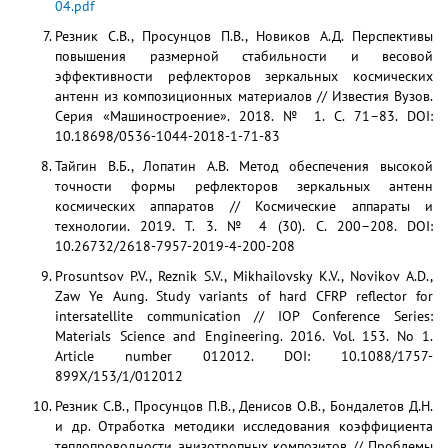
04.pdf
Резник С.В., Просунцов П.В., Новиков А.Д. Перспективы
повышения размерной стабильности и весовой
эффективности рефлекторов зеркальных космических
антенн из композиционных материалов // Известия Вузов.
Серия «Машиностроение». 2018. № 1. С. 71–83. DOI:
10.18698/0536-1044-2018-1-71-83
Тайгин В.Б., Лопатин А.В. Метод обеспечения высокой
точности формы рефлекторов зеркальных антенн
космических аппаратов // Космические аппараты и
технологии. 2019. Т. 3. № 4 (30). С. 200–208. DOI:
10.26732/2618-7957-2019-4-200-208
Prosuntsov P.V., Reznik S.V., Mikhailovsky K.V., Novikov A.D.,
Zaw Ye Aung. Study variants of hard CFRP reflector for
intersatellite communication // IOP Conference Series:
Materials Science and Engineering. 2016. Vol. 153. No 1.
Article number 012012. DOI: 10.1088/1757-
899X/153/1/012012
Резник C.В., Просунцов П.В., Денисов О.В., Бондалетов Д.Н.
и др. Отработка методики исследования коэффициента
теплопроводности анизотропных композитов // Проблемы