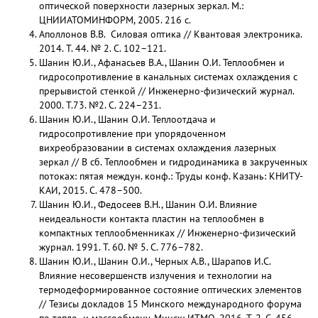
оптической поверхности лазерных зеркал. М.:
ЦНИИАТОМИНФОРМ, 2005. 216 с.
Аполлонов В.В. Силовая оптика // Квантовая электроника.
2014. Т. 44. № 2. С. 102–121.
Шанин Ю.И., Афанасьев В.А., Шанин О.И. Теплообмен и
гидросопротивление в канальных системах охлаждения с
прерывистой стенкой // Инженерно-физический журнал.
2000. Т.73. №2. С. 224–231.
Шанин Ю.И., Шанин О.И. Теплоотдача и
гидросопротивление при упорядоченном
вихреобразовании в системах охлаждения лазерных
зеркал // В сб. Теплообмен и гидродинамика в закрученных
потоках: пятая междун. конф.: Труды конф. Казань: КНИТУ-
КАИ, 2015. С. 478–500.
Шанин Ю.И., Федосеев В.Н., Шанин О.И. Влияние
неидеальности контакта пластин на теплообмен в
компактных теплообменниках // Инженерно-физический
журнал. 1991. Т. 60. № 5. С. 776–782.
Шанин Ю.И., Шанин О.И., Черных А.В., Шарапов И.С.
Влияние несовершенств излучения и технологии на
термодеформированное состояние оптических элементов
// Тезисы докладов 15 Минского международного форума