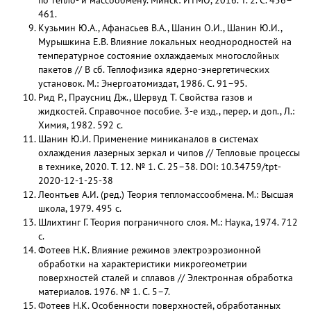
по тепло- и массообмену. Минск: ИТМО, 2016. Т. 2. С. 456–
461.
Кузьмин Ю.А., Афанасьев В.А., Шанин О.И., Шанин Ю.И.,
Мурышкина Е.В. Влияние локальных неоднородностей на
температурное состояние охлаждаемых многослойных
пакетов // В сб. Теплофизика ядерно-энергетических
установок. М.: Энергоатомиздат, 1986. С. 91–95.
Рид Р., Праусниц Дж., Шервуд Т. Свойства газов и
жидкостей. Справочное пособие. 3-е изд., перер. и доп., Л.:
Химия, 1982. 592 с.
Шанин Ю.И. Применение миниканалов в системах
охлаждения лазерных зеркал и чипов // Тепловые процессы
в технике, 2020. Т. 12. № 1. С. 25–38. DOI: 10.34759/tpt-
2020-12-1-25-38
Леонтьев А.И. (ред.) Теория тепломассообмена. М.: Высшая
школа, 1979. 495 с.
Шлихтинг Г. Теория пограничного слоя. М.: Наука, 1974. 712
с.
Фотеев Н.К. Влияние режимов электроэрозионной
обработки на характеристики микрогеометрии
поверхностей сталей и сплавов // Электронная обработка
материалов. 1976. № 1. С. 5–7.
Фотеев Н.К. Особенности поверхностей, обработанных