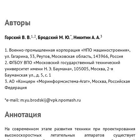
Авторы
1, 2
*
3
Горский В. В.
Бродский М. Ю.
Никитин А. А.
,
,
1. Военно-промышленная корпорация «НПО машиностроения»,
ул. Гагарина, 33, Реутов, Московская область, 143966, Россия
2. ФГБОУ ВПО «Московский государственный технический
университет имени Н. Э. Баумана», 105005, Москва, 2-я
Бауманская ул., д. 5, с. 1
3. АО «Концерн «Моринформсистема-Агат», Москва, Российская
Федерация
*e-mail: m.yu.brodskij@vpk.npomash.ru
Аннотация
На современном этапе развития техники при проектирования
высокоскоростных летательных аппаратов существует