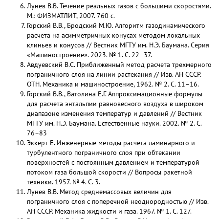
Лунев В.В. Течение реальных газов с большими скоростями.
М.: ФИЗМАТЛИТ, 2007. 760 с.
Горский В.В., Бродский М.Ю. Алгоритм газодинамического
расчета на асимметричных конусах методом локальных
клиньев и конусов // Вестник МГТУ им. Н.Э. Баумана. Серия
«Машиностроение». 2023. № 1. С. 22–37.
Авдуевский В.С. Приближенный метод расчета трехмерного
пограничного слоя на линии растекания // Изв. АН СССР.
ОТН. Механика и машиностроение, 1962. № 2. С. 11–16.
Горский В.В., Ватолина Е.Г. Аппроксимационные формулы
для расчета энтальпии равновесного воздуха в широком
диапазоне изменения температур и давлений // Вестник
МГТУ им. Н.Э. Баумана. Естественные науки. 2002. № 2. С.
76–83
Эккерт Е. Инженерные методы расчета ламинарного и
турбулентного пограничного слоя при обтекании
поверхностей с постоянным давлением и температурой
потоком газа большой скорости // Вопросы ракетной
техники. 1957. № 4. С. 3.
Лунев В.В. Метод среднемассовых величин для
пограничного слоя с поперечной неоднородностью // Изв.
АН СССР. Механика жидкости и газа. 1967. № 1. С. 127.