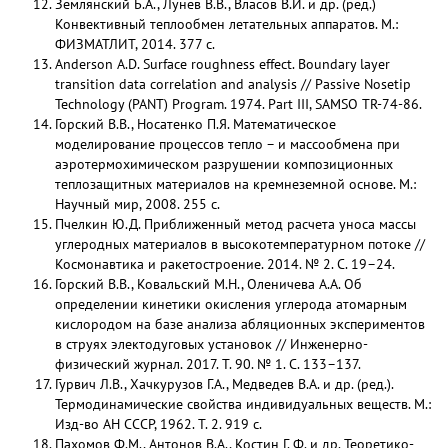
Землянский Б.А., Лунев В.В., Власов В.И. и др. (ред.)
Конвективный теплообмен летательных аппаратов. М.:
ФИЗМАТЛИТ, 2014. 377 с.
Anderson A.D. Surface roughness effect. Boundary layer
transition data correlation and analysis // Passive Nosetip
Technology (PANT) Program. 1974. Part III, SAMSO TR-74-86.
Горский В.В., Носатенко П.Я. Математическое
моделирование процессов тепло – и массообмена при
аэротермохимическом разрушении композиционных
теплозащитных материалов на кремнеземной основе. М.:
Научный мир, 2008. 255 с.
Пчелкин Ю.Д. Приближенный метод расчета уноса массы
углеродных материалов в высокотемпературном потоке //
Космонавтика и ракетостроение. 2014. № 2. С. 19–24.
Горский В.В., Ковальский М.Н., Оленичева А.А. Об
определении кинетики окисления углерода атомарным
кислородом на базе анализа абляционных экспериментов
в струях электодуговых установок // Инженерно-
физический журнал. 2017. Т. 90. № 1. С. 133–137.
Гурвич Л.В., Хачкурузов Г.А., Медведев В.А. и др. (ред.).
Термодинамические свойства индивидуальных веществ. М.:
Изд-во АН СССР, 1962. Т. 2. 919 с.
Пахомов Ф.М., Антонов В.А., Костин Г. Ф. и др. Теоретико-