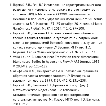
Горский В.В., Реш В.Г. Исследование аэротермохимического
разрушения углеродного материала в струе продуктов
сгорания ЖРД // Материалы XXXXIV симпозиума по
механике и процессам управления, посвященного 90-летию
академика В.П. Макеева (23–25 декабря 2014 года, г. Миасс
Челябинской обл.). М.: РАН, 2014. Т. 1. С. 97–108.
Горский В.В., Саввина А.Г. Конвективный теплообмен и
трение в тонком ламинарно-турбулентном пограничном
слое на непроницаемой боковой поверхности затупленных
конусов малого удлинения // Вестник МГТУ им. Н. Э.
Баумана. Серия "Машиностроение" 2021. № 3. С. 25–37.
Valio-Laurin R. Laminar Heat Transfer on three-dimensional
blunt nosed Bodies in hypersonic Flow // ARS Journal. 1959.
V. 29, № 2. pp. 123–129.
Алифанов О.М., Ненарокомов А.В. Трехмерная граничная
обратная задача теплопроводности // Теплофизика
высоких температур. 1999. Т. 37. № 2. С. 231–238.
Горский В.В., Ватолина Е.Г., Братчев А.В. и др. (ред.)
Математическое моделирование тепловых и
газодинамических процессов при проектировании
летательных аппаратов. М.: Изд-во МГТУ им. Н. Э. Баумана,
2011. 212с.