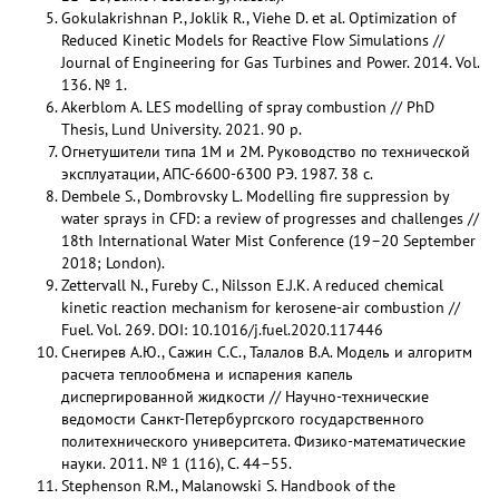
Gokulakrishnan P., Joklik R., Viehe D. et al. Optimization of
Reduced Kinetic Models for Reactive Flow Simulations //
Journal of Engineering for Gas Turbines and Power. 2014. Vol.
136. № 1.
Akerblom A. LES modelling of spray combustion // PhD
Thesis, Lund University. 2021. 90 p.
Огнетушители типа 1М и 2М. Руководство по технической
эксплуатации, АПС-6600-6300 РЭ. 1987. 38 с.
Dembele S., Dombrovsky L. Modelling fire suppression by
water sprays in CFD: a review of progresses and challenges //
18th International Water Mist Conference (19–20 September
2018; London).
Zettervall N., Fureby C., Nilsson E.J.K. A reduced chemical
kinetic reaction mechanism for kerosene-air combustion //
Fuel. Vol. 269. DOI: 10.1016/j.fuel.2020.117446
Снегирев А.Ю., Сажин С.С., Талалов В.А. Модель и алгоритм
расчета теплообмена и испарения капель
диспергированной жидкости // Научно-технические
ведомости Санкт-Петербургского государственного
политехнического университета. Физико-математические
науки. 2011. № 1 (116), С. 44–55.
Stephenson R.M., Malanowski S. Handbook of the