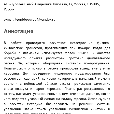
АО «Туполев», наб. Академика Туполева, 17, Москва, 105005,
Россия
e-mail: leonidgourov@yandex.ru
Аннотация
В работе проводится расчетное исследование физико-
химических процессов, протекающих при пожаре, когда для
борьбы с пламенем используется фреон 114В2. В качестве
исследуемого объекта рассмотрен прототип двигательного
отсека ЛА, который оборудован системой пожаротушения.
Полагалось, что пожар в отсеке произошел вследствие утечки
керосина. Для проведения численного моделирования был
рассмотрен сценарий, согласно которому, в начальный момент
времени в небольшой области отсека происходит зажигание
смеси воздуха и паров керосина. Пламя, распространяясь по
отсеку, настигает установленные в нем тепловые датчики, после
чего подается условный сигнал на подачу фреона. Используемая
в расчетах методика базировалась на решении системы
уравнений Навье–Стокса, уравнений химической кинетики и