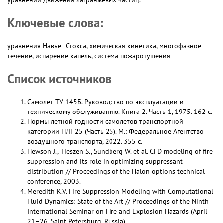
уравнений движения лагранжевых частиц.
Ключевые слова:
уравнения Навье–Стокса, химическая кинетика, многофазное
течение, испарение капель, система пожаротушения
Список источников
Самолет ТУ-145Б. Руководство по эксплуатации и
техническому обслуживанию. Книга 2. Часть 1, 1975. 162 c.
Нормы летной годности самолетов транспортной
категории НЛГ 25 (Часть 25). М.: Федеральное Агентство
воздушного транспорта, 2022. 355 с.
Hewson J., Tieszen S., Sundberg W. et al. CFD modeling of fire
suppression and its role in optimizing suppressant
distribution // Proceedings of the Halon options technical
conference, 2003.
Meredith K.V. Fire Suppression Modeling with Computational
Fluid Dynamics: State of the Art // Proceedings of the Ninth
International Seminar on Fire and Explosion Hazards (April
21–26, Saint Petersburg, Russia).