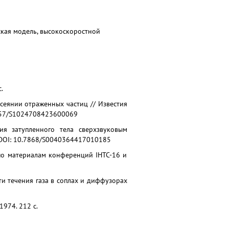
еская модель, высокоскоростной
.
ссеянии отраженных частиц // Известия
31857/S1024708423600069
ия затупленного тела сверхзвуковым
. DOI: 10.7868/S0040364417010185
(по материалам конференций IHTC-16 и
ти течения газа в соплах и диффузорах
974. 212 с.