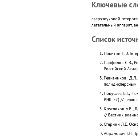
Ключевые сл
сверхзвуковой гетероге
летательный аппарат, 
Список источ
Никитин П.В. Гет
Панфилов С.В., Р
Российской Акаде
Ревизников Д.Л.
полидисперсным п
Покусаев Б.Г., 
РНКТ-7) // Тепло
Кругликов А.Е., 
// Вестник военно
Стернин Л.Е. Осн
Абрамович Г.Н. Пр