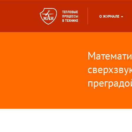
О ЖУРНАЛЕ
Математи
сверхзвук
преградо