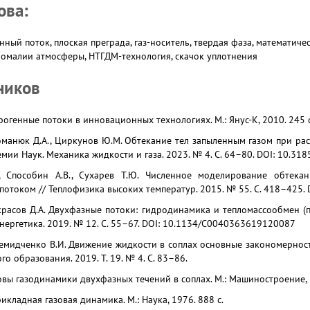
ова:
нный поток, плоская преграда, газ-носитель, твердая фаза, математич
аномалии атмосферы, НТГДМ-технология, скачок уплотнения
ников
ерогенные потоки в инновационных технологиях. М.: Янус-К, 2010. 245 с
оманюк Д.А., Циркунов Ю.М. Обтекание тел запыленным газом при ра
мии Наук. Механика жидкости и газа. 2023. № 4. С. 64–80. DOI: 10.
, Способин А.В., Сухарев Т.Ю. Численное моделирование обтекан
отоком // Теплофизика высоких температур. 2015. № 55. С. 418–425
Некрасов Д.А. Двухфазные потоки: гидродинамика и тепломассообмен 
энергетика. 2019. № 12. С. 55–67. DOI: 10.1134/С0040363619120087
Демидченко В.И. Движение жидкости в соплах основные закономернос
го образования. 2019. Т. 19. № 4. С. 83–86.
овы газодинамики двухфазных течений в соплах. М.: Машиностроение, 1
икладная газовая динамика. М.: Наука, 1976. 888 с.