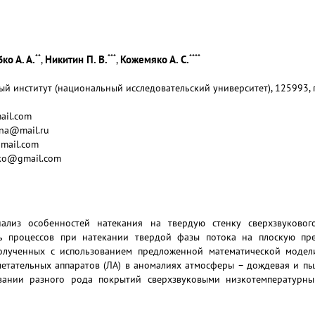
**
***
****
ко А. А.
Никитин П. В.
Кожемяко А. С.
,
,
 институт (национальный исследовательский университет), 125993, г.
ail.com
nna@mail.ru
gmail.com
acko@gmail.com
ализ особенностей натекания на твердую стенку сверхзвукового
ь процессов при натекании твердой фазы потока на плоскую пре
 полученных с использованием предложенной математической моде
летательных аппаратов (ЛА) в аномалиях атмосферы – дождевая и пы
ании разного рода покрытий сверхзвуковыми низкотемпературны