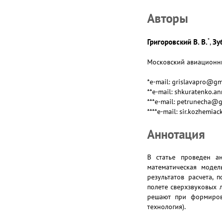
Авторы
*
Григоровский В. В.
Зуб
,
Московский авиационный
*e-mail: grislavapro@gm
**e-mail: shkuratenko.a
***e-mail: petrunecha@
****e-mail: sir.kozhemi
Аннотация
В статье проведен ан
математическая модел
результатов расчета,
полете сверхзвуковых 
решают при формиров
технология).