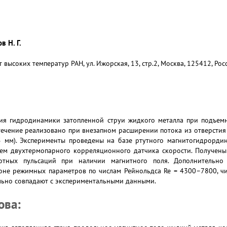
в Н. Г.
высоких температур РАН, ул. Ижорская, 13, стр.2, Москва, 125412, Рос
ия гидродинамики затопленной струи жидкого металла при подъем
течение реализовано при внезапном расширении потока из отверстия 
 мм). Эксперименты проведены на базе ртутного магнитогидрордин
м двухтермопарного корреляционного датчика скорости. Получены
тотных пульсаций при наличии магнитного поля. Дополнительно 
оне режимных параметров по числам Рейнольдса Re = 4300–7800, чи
льно совпадают с экспериментальными данными.
ова: