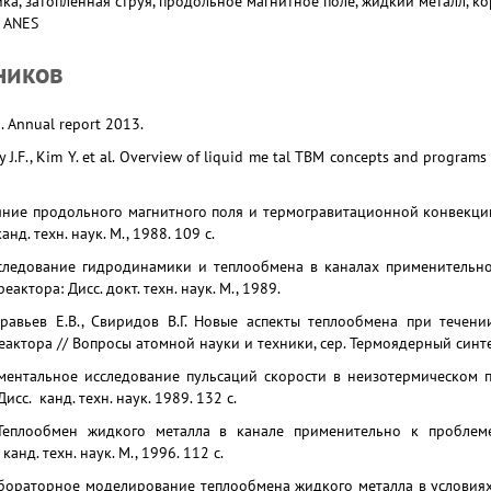
ка, затопленная струя, продольное магнитное поле, жидкий металл, к
 ANES
ников
. Annual report 2013.
y J.F., Kim Y. et al. Overview of liquid me tal TBM concepts and programs
ияние продольного магнитного поля и термогравитационной конвекци
канд. техн. наук. М., 1988. 109 с.
сследование гидродинамики и теплообмена в каналах применительн
еактора: Дисс. докт. техн. наук. М., 1989.
уравьев Е.В., Свиридов В.Г. Новые аспекты теплообмена при течен
актора // Вопросы атомной науки и техники, сер. Термоядерный синтез
иментальное исследование пульсаций скорости в неизотермическом 
исс. канд. техн. наук. 1989. 132 с.
Теплообмен жидкого металла в канале применительно к проблеме
 канд. техн. наук. М., 1996. 112 с.
абораторное моделирование теплообмена жидкого металла в условиях 