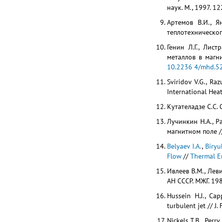
наук. М., 1997. 12
Артемов В.И., Я
теплотехническог
Генин Л.Г., Лис
металлов в магн
10.2236 4/mhd.52
Sviridov V.G., Ra
International Hea
Кутателадзе С.С. 
Лучинкин Н.А., Р
магнитном поле /
Belyaev I.A.
,
Biryu
Flow
//
Thermal E
Ивлеев В.М., Ле
АН СССР. МЖГ. 19
Hussein H.J., Ca
turbulent jet // 
Nickels T.B. Perry