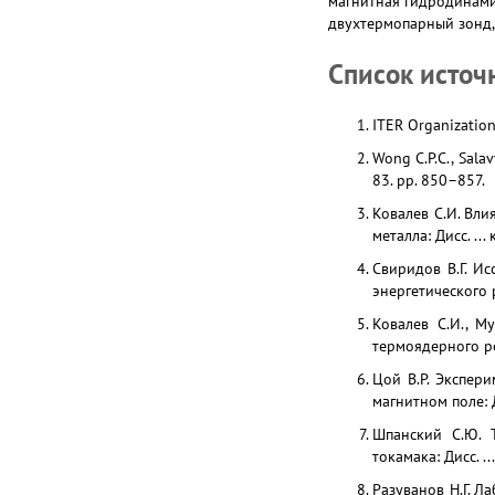
магнитная гидродинами
двухтермопарный зонд,
Список источ
ITER Organization
Wong C.P.C., Salav
83. pp. 850–857.
Ковалев С.И. Вл
металла: Дисc. ... 
Свиридов В.Г. И
энергетического р
Ковалев С.И., М
термоядерного ре
Цой В.Р. Экспер
магнитном поле: Д
Шпанский С.Ю. 
токамака: Дисс. ...
Разуванов Н.Г. Л