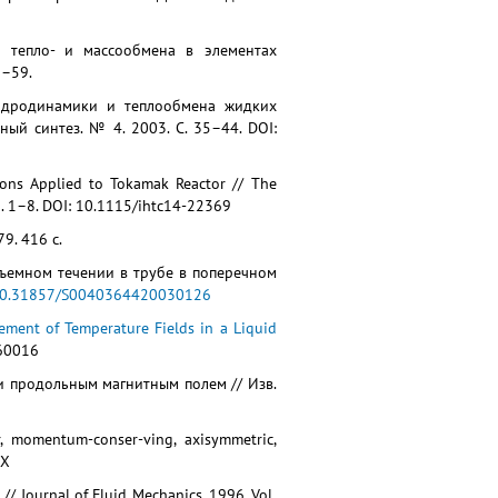
ов тепло- и массообмена в элементах
2–59.
 гидродинамики и теплообмена жидких
ый синтез. № 4. 2003. С. 35–44. DOI:
ations Applied to Tokamak Reactor // The
p. 1–8. DOI: 10.1115/ihtc14-22369
9. 416 с.
одъемном течении в трубе в поперечном
0.31857/S0040364420030126
ment of Temperature Fields in a Liquid
060016
и продольным магнитным полем // Изв.
r, momentum-conser-ving, axisymmetric,
3X
 // Journal of Fluid Mechanics. 1996. Vol.