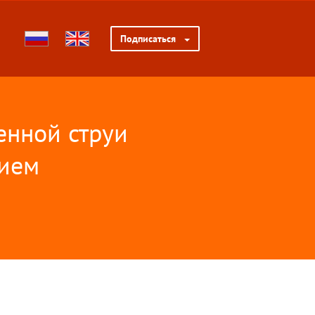
Подписаться
енной струи
нием