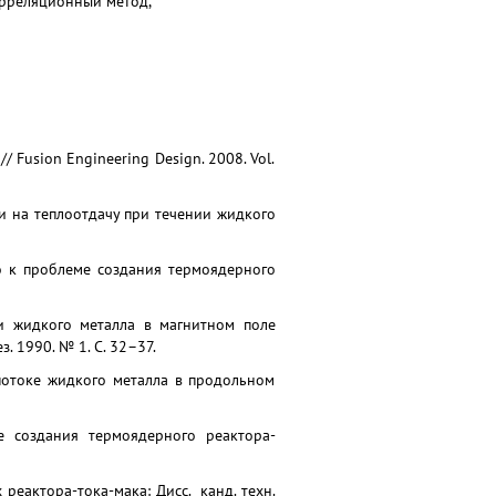
орреляционный метод,
 // Fusion Engineering Design. 2008. Vol.
и на теплоотдачу при течении жидкого
о к проблеме создания термоядерного
ии жидкого металла в магнитном поле
. 1990. № 1. С. 32–37.
потоке жидкого металла в продольном
 создания термоядерного реактора-
реактора-тока-мака: Дисс. канд. техн.