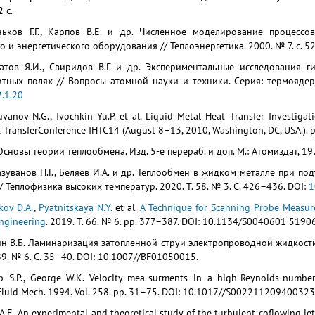
2 с.
ньков Г.Г., Карпов В.Е. и др. Численное моделирование процесс
о и энергетического оборудования // Теплоэнергетика. 2000. № 7. с. 5
тратов Я.И., Свиридов В.Г. и др. Экспериментальные исследования
итных полях // Вопросы атомной науки и техники. Серия: термоядерн
.1.20
zuvanov N.G., Ivochkin Yu.P. et al. Liquid Metal Heat Transfer Investig
t TransferConference IHTC14 (August 8–13, 2010, Washington, DC, USA.). 
Основы теории теплообмена. Изд. 5-е перераб. и доп. М.: Атомиздат, 197
азуванов Н.Г., Беляев И.А. и др. Теплообмен в жидком металле при п
/ Теплофизика высоких температур. 2020. Т. 58. № 3. С. 426–436. DOI:
1
kov D.A.
,
Pyatnitskaya N.Y.
et al.
A Technique for Scanning Probe Measure
ngineering
. 2019. Т. 66. № 6. pp. 377–387. DOI: 10.1134/S0040601 519
вин В.Б. Ламинаризация затопленной струи электропроводной жидкост
89. № 6. С. 35–40. DOI: 10.1007//BF01050015.
pp S.P., George W.K. Velocity mea-surments in a high-Reynolds-numbe
J. Fluid Mech. 1994. Vol. 258. pp. 31–75. DOI: 10.1017//S00221120940032
 A.E. An experimental and theoretical study of the turbulent coflowing jet