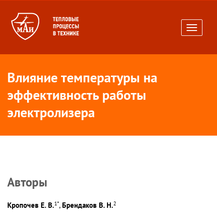
Toggle
navigati
Влияние температуры на
эффективность работы
электролизера
Авторы
1
*
2
Кропочев Е. В.
Брендаков В. Н.
,