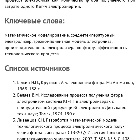
процесса электролиза как количество фтора получаемого при
затрате одного Квт×ч электроэнергии.
Ключевые слова:
математическое моделирование, среднетемпературный
электролизер, трехкомпонентная модель электролиза,
производительность электролизера по фтору, эффективность
технологического процесса
Список источников
Галкин Н.П., Крутиков А.Б. Технология фтора. М.: Атомиздат,
1968. 188 с.
Беляев В.М. Исследование процесса получения фтора
электролизом системы KF-HF в электролизерах с
принудительной циркуляцией электролита: Дисс. канд.
техн. наук; Томск, 1974. 190 с.
Ливенцов С.Н. Разработка математической модели
технологического процесса электролитического полу-
чения фтора в аппаратах СТЭ-20 // Известия Томского
политехнического университета. 2002. Т. 305. № 3. С. 408–