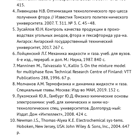
415.
Ливенцова Н.В. Оптимизация технологического про-цесса
получения фтора // Известия Томского политех-нического
университета. 2007. Т. 311. № 3. С. 45–48.
Зусайлов Ю.Н. Контроль качества продукции в произ-
водствах угольных анодов, фтора и гексафторида ура-на.
Ангарск: Ангарский государственный технический
университет, 2017. 267 с.
Лойцянский Л.Г. Механика жидкости и газа. учеб. для вузов.
6-е изд., перераб. и доп. М.: Наука, 1987. 840 с.
Manninen M., Taivassalo V., Kallio S. On the mixture model
for multiphase flow. Technical Research Centre of Finland: VTT
Publications 288, 1996. 67 p.
Молчанов А.М. Термофизика и динамика жидкости и газа.
Специальные главы. Москва: Изд-во МАИ, 2019. 152 с.
Лукомский Ю.Я., Гамбург Ю.Д. Физико-химические основы
электрохимии: учеб. для химических и хими-ко-
технологических спец. университетов. Долгопруд-ный:
Издат. Дом «Интеллект», 2008. 424 с.
Newman J.S., Thomas-Alyea K.E. Electrochemical sys-tems.
Hoboken, New Jersey, USA: John Wiley & Sons, Inc., 2004. 647
p.