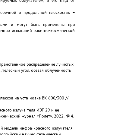
ерируемых облучателем, и его КПД от
перечной и продольной плоскостях –
ьными и могут быть применены при
умных испытаний ракетно-космической
странственное распределение лучистых
, телесный угол, осевая облученность
лексов на уста-новке ВК 600/300 //
асного излуча-теля ИЭТ-29 и ее
хнический журнал «Полет». 2022. № 4.
ьной модели инфра-красного излучателя
российский научно-технический