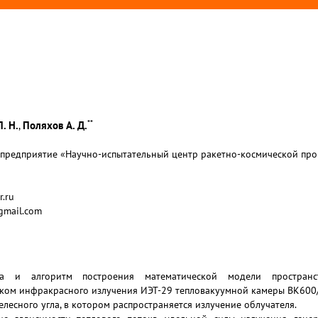
**
. Н.
Поляхов А. Д.
,
предприятие «Научно-испытательный центр ракетно-космической пром
r.ru
gmail.com
а и алгоритм построения математической модели пространст
иком инфракрасного излучения ИЭТ-29 тепловакуумной камеры ВК60
лесного угла, в котором распространяется излучение облучателя.