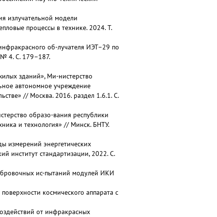
ция излучательной модели
пловые процессы в технике. 2024. Т.
и инфракрасного об-лучателя ИЭТ–29 по
№ 4. С. 179–187.
илых зданий», Ми-нистерство
льное автономное учреждение
ве» // Москва. 2016. раздел 1.6.1. С.
истерство образо-вания республики
ника и технология» // Минск. БНТУ.
ды измерений энергетических
ий институт стандартизации, 2022. С.
алибровочных ис-пытаний модулей ИКИ
 поверхности космического аппарата с
воздействий от инфракрасных