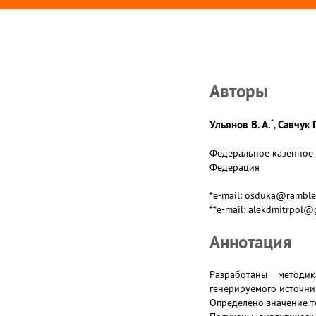
Авторы
*
Ульянов В. А.
Савчук П
,
Федеральное казенное 
Федерация
*e-mail: osduka@ramble
**e-mail: alekdmitrpol@
Аннотация
Разработаны методик
генерируемого источн
Определено значение те