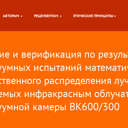
АВТОРАМ
РЕЦЕНЗЕНТАМ
ЭТИЧЕСКИЕ ПРИНЦИПЫ
ие и верификация по резуль
уумных испытаний математи
ственного распределения луч
емых инфракрасным облуча
уумной камеры ВК600/300