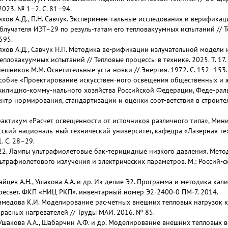
2023. № 1–2. С. 81–94.
ляхов А.Д., П.Н. Савчук. Эксперимен-тальные исследования и верифика
лучателя ИЭТ–29 по резуль-татам его тепловакуумных испытаний // Те
–595.
ляхов А.Д., Савчук Н.П. Методика ве-рификации излучательной модел
епловакуумных испытаний // Тепловые процессы в технике. 2025. Т. 17. 
нешников М.М. Осветительные уста-новки // Энергия. 1972. С. 152–153.
собие «Проектирование искусствен-ного освещения общественных и ж
 жилищно-комму-нального хозяйства Российской Федерации, Феде-ра
тр нормирования, стандартизации и оценки соот-ветствия в строительст
актикум «Расчет освещенности от источников различного типа», Мин
сский националь-ный технический университет, кафедра «Лазерная тех
1. С. 28–29.
22. Лампы ультрафиолетовые бак-терицидные низкого давления. Мето
ьтрафиолетового излучения и электрических параметров. М.: Россий-ск
айцев А.Н., Ушакова А.А. и др. Из-делие Э2. Программа и методика к
ересвет. ФКП «НИЦ РКП». инвентарный номер Э2-2400-0 ПМ-7. 2014.
амедова К.И. Моделирование рас-четных внешних тепловых нагрузок к
асных нагревателей // Труды МАИ. 2016. № 85.
Ушакова А.А., Шабарчин А.Ф. и др. Моделирование внешних тепловых 