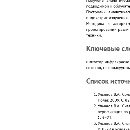
Получены аналитическ
подводимой к облучате
Построены аналитичес
индикатрис излучения.
Методика и алгоритм
проектировании различ
техники.
Ключевые сл
имитатор инфракрасног
потоков, тепловакуумны
Список источ
Ульянов В.А., Со
Полет. 2009. С. 8
Ульянов В.А., Си
верификация по р
С. 3–21.
Ульянов В.А., Си
ИЭТ-29 в услови