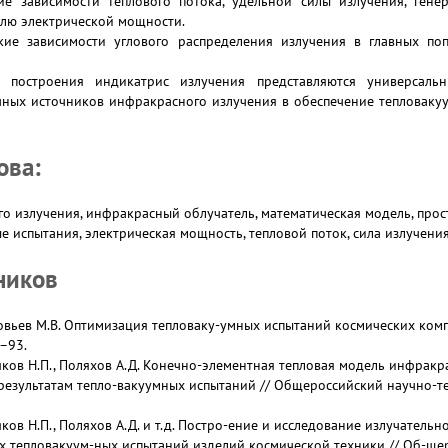
ие зависимости теплового потока, удельной силы излучения, ген
лю электрической мощности.
кие зависимости углового распределения излучения в главных по
 построения индикатрис излучения представляются универсал
ных источников инфракрасного излучения в обеспечение тепловаку
ова:
о излучения, инфракрасный облучатель, математическая модель, про
е испытания, электрическая мощность, тепловой поток, сила излучения
ников
ловьев М.В. Оптимизация тепловаку-умных испытаний космических комп
2–93.
зяков Н.П., Поляхов А.Д. Конечно-элементная тепловая модель инфракр
езультатам тепло-вакуумных испытаний // Общероссийский научно-те
зяков Н.П., Поляхов А.Д. и т.д. Постро-ение и исследование излучател
ях тепловакуум-ных испытаний изделий космической техники // Об-ще