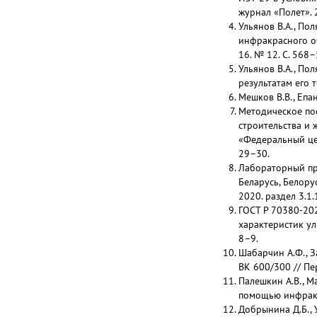
журнал «Полет». 
Ульянов В.А., По
инфракрасного об
16. № 12. С. 568
Ульянов В.А., По
результатам его т
Мешков В.В., Епа
Методическое по
строительства и
«Федеральный цен
29–30.
Лабораторный пр
Беларусь, Белору
2020. раздел 3.1.
ГОСТ Р 70380-20
характеристик ул
8–9.
Шабарчин А.Ф., З
ВК 600/300 // П
Палешкин А.В., М
помощью инфракр
Добрынина Д.Б., 