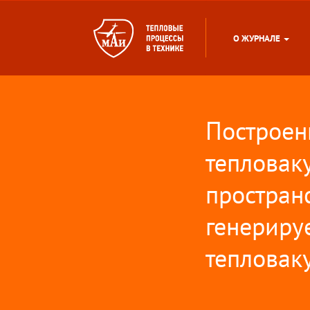
О ЖУРНАЛЕ
Построен
тепловак
простран
генериру
тепловак