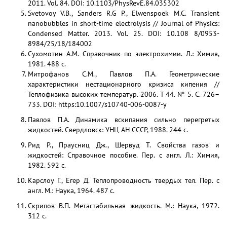
2011. Vol. 84. DOI: 10.1103/PhysRevE.84.035302
Svetovoy V.B., Sanders R.G P., Elwenspoek M.C. Transient
nanobubbles in short-time electrolysis // Journal of Physics:
Condensed Matter. 2013. Vol. 25. DOI: 10.108 8/0953-
8984/25/18/184002
Сухомотин А.М. Справочник по электрохимии. Л.: Химия,
1981. 488 с.
Митрофанов С.М., Павлов П.А. Геометрические
характеристики нестационарного кризиса кипения //
Теплофизика высоких температур. 2006. Т 44. № 5. С. 726–
733. DOI: https:10.1007/s10740-006-0087-y
Павлов П.А. Динамика вскипания сильно перегретых
жидкостей. Свердловск: УНЦ АН СССР, 1988. 244 с.
Рид Р., Праусниц Дж., Шервуд Т. Свойства газов и
жидкостей: Справочное пособие. Пер. с англ. Л.: Химия,
1982. 592 с.
Карслоу Г., Егер Д. Теплопроводность твердых тел. Пер. с
англ. М.: Наука, 1964. 487 с.
Скрипов В.П. Метастабильная жидкость. М.: Наука, 1972.
312 с.