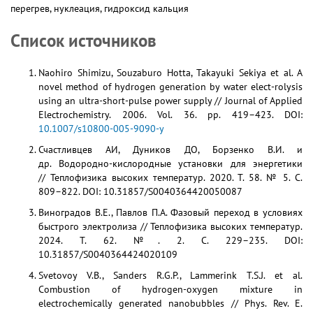
перегрев, нуклеация, гидроксид кальция
Список источников
Naohiro Shimizu, Souzaburo Hotta, Takayuki Sekiya et al. A
novel method of hydrogen generation by water elect-rolysis
using an ultra-short-pulse power supply // Journal of Applied
Electrochemistry. 2006. Vol. 36. pp. 419–423. DOI:
10.1007/s10800-005-9090-y
Счастливцев АИ, Дуников ДО, Борзенко В.И. и
др. Водородно-кислородные установки для энергетики
// Теплофизика высоких температур. 2020. Т. 58. № 5. С.
809–822. DOI: 10.31857/S0040364420050087
Виноградов В.Е., Павлов П.А. Фазовый переход в условиях
быстрого электролиза // Теплофизика высоких температур.
2024. Т. 62. №. 2. С. 229–235. DOI:
10.31857/S0040364424020109
Svetovoy V.B., Sanders R.G.P., Lammerink T.S.J. et al.
Combustion of hydrogen-oxygen mixture in
electrochemically generated nanobubbles // Phys. Rev. E.