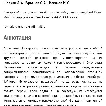
*
Шляхин Д. А.
Гурьянов С. А.
Носиков И. С.
,
,
Самарский государственный технический университет, СамГТУ, ул.
Молодогвардейская, 244, Самара, 443100, Россия
*e-mail: guryanovsa@mail.ru
Аннотация
Аннотация. Построено новое замкнутое решение нелинейной
осесимметричной нестационарной задачи теплопроводности для
круглой толстой пластины при удовлетворении на ее
поверхностях граничных условий теплопроводности 3-го рода.
Нелинейная составляющая в расчете определяется
логарифмической зависимостью при определении объемной
плотности энтропии, которая раскладывается в бесконечный ряд
Тейлора. Используется пошаговый метод решения, когда на
первом этапе рассматривается линейная задача (учитывается
только первый член ряда), а на последующих исследуется
аналогичная задача, в которой вклад нелинейных составляющих
учитывается с помощью вспомогательной функции, полученной
на основании результатов предыдущего расчета.