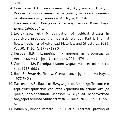
328 с.
Самарский A.A., Галактионов В.А., Курдюмов СП. и др.
Режимы с обострением в задачах для квазилинейных
параболических уравнений. М.: Наука, 1987. 480 с.
Коваленко А.Д. Введение в термоупругость. Киев: Наук.
думка, 1965. 204 с.
Lychev S.A., Fekry M. Evaluation of residual stresses in
additively produced thermoelastic cylinder. Part I. Thermal
fields, Mechanics of Advanced Materials and Structures. 2023.
Vol. 30. № 10. С. 1975–1990.
Петров В.В. Нелинейная инкрементная строительная
механика. М.: Инфра–Инженерия, 2014. 479 с.
Снеддон И.Н. Преобразования Фурье. М.: Изд–во иностр.
лит., 1955. 668 с.
Янке Е., Эмде Ф., Леш Ф. Специальные функции. М.: Наука,
1977. 342 с.
Пашкевич А.В., Близнюк Л.А., Федотов А.К. и др. Тепловые и
термоэлектрические свойства керамики на основе оксида
цинка, легированной железом // Журнал Белорусского
государственного университета. Физика. 2022. № 3. С. 56–
67.
Lynam A., Rincon Romero F., Xu F. et al. Thermal Spraying of