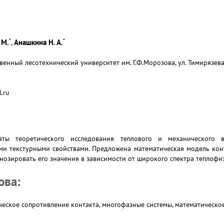
*
*
 М.
Анашкина Н. А.
,
енный лесотехнический университет им. Г.Ф.Морозова, ул. Тимирязева
.ru
таты теоретического исследования теплового и механического 
ми текстурными свойствами. Предложена математическая модель кон
нозировать его значения в зависимости от широкого спектра теплофи
ова:
ическое сопротивление контакта, многофазные системы, математическ