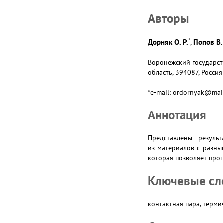
Авторы
*
Дорняк О. Р.
Попов В.
,
Воронежский государств
область, 394087, Россия
*e-mail: ordornyak@mail
Аннотация
Представлены резуль
из материалов с разны
которая позволяет прог
Ключевые сл
контактная пара, терм