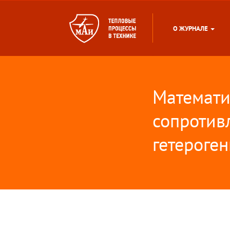
О ЖУРНАЛЕ
Математи
сопротив
гетероге