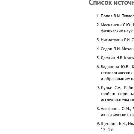
Список источ
Попов В.М. Тепло
Меснянкин С.Ю., 
физических наук.
Нигматулин Р.И. О
Седов Л.И. Механи
Демкин Н.Б. Конт
Баданина Ю.В., 
технологических
и образование: н
Лурье С.А., Раб
свойств порист
исследовательско
Алифанов О.М., 
их физических св
Щетанов Б.В., Ив
12‒19.