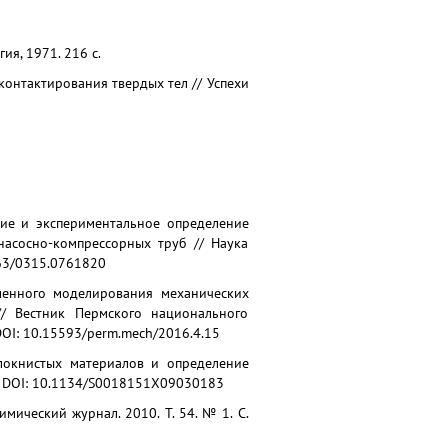
ия, 1971. 216 с.
 контактирования твердых тел // Успехи
ание и экспериментальное определение
насосно-компрессорных труб // Наука
463/0315.0761820
исленного моделирования механических
/ Вестник Пермского национального
DOI: 10.15593/perm.mech/2016.4.15
локнистых материалов и определение
72. DOI: 10.1134/S0018151X09030183
мический журнал. 2010. Т. 54. № 1. С.