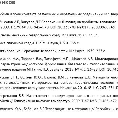
ников
обмен в зоне контакта разъемных и неразъемных соединений. М.: Энерг
Викулов А.Г., Викулов Д.Г. Современный взгляд на проблемы теплового
 2009. Т. 179. № 9. С. 945‒970. DOI: 10.3367/UFNe.0179.200909c.0945
сновы механики гетерогенных сред. М.: Наука, 1978. 336 с.
ка сплошной среды. Т. 2. М.: Наука, 1970. 568 с.
актирование шероховатых поверхностей. М.: Наука, 1970. 227 с.
Комков М.А., Тарасов В.А., Тимофеев М.П., Моисеев А.В. Моделиров
 параметров жидкостного формования базальтовой теплоизоляции 
аучное издание МГТУ им. Н.Э. Баумана. 2015. № 4. С. 13‒28. DOI: 10.7
инский Л.Н., Соляев Ю.О., Бузник В.М., Лизунова Д.В. Методика ч
ых теплозащитных материалов на основе керамических волокон /
го политехнического университета. Механика. 2016. № 4. С. 263‒274. 
Черепанов В.В. Математическое моделирование высокопористых во
ойств // Теплофизика высоких температур. 2009. Т. 47. № 3. С. 463‒4
ахненко Ю.А., Бабашов В.Г. Теплозащитные материалы // Российский хи