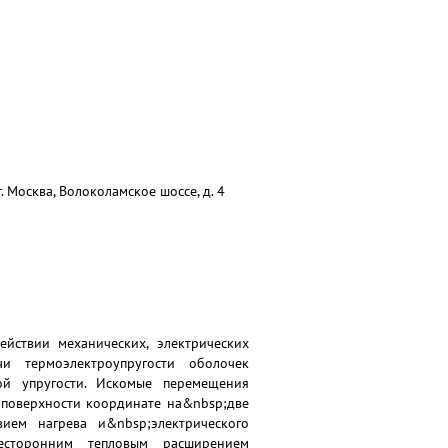
 Москва, Волоколамское шоссе, д. 4
йствии механических, электрических
чи термоэлектроупругости оболочек
ой упругости. Искомые перемещения
 поверхности координате на&nbsp;две
ием нагрева и&nbsp;электрического
сесторонним тепловым расширением