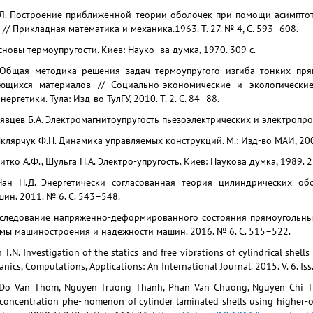
.Л. Построение приближенной теории оболочек при помощи асимптот
 // Прикладная математика и механика.1963. Т. 27. № 4, С. 593–608.
сновы термоупругости. Киев: Науко- ва думка, 1970. 309 с.
 Общая методика решения задач термоупругого изгиба тонких пря
яющихся материалов // Социально-экономические и экологически
ергетики. Тула: Изд-во ТулГУ, 2010. Т. 2. С. 84–88.
рявцев Б.А. Электромагнитоупругость пьезоэлектрических и электропрово
Шклярчук Ф.Н. Динамика управляемых конструкций. М.: Изд-во МАИ, 2007
литко А.Ф., Шульга Н.А. Электро-упругость. Киев: Наукова думка, 1989. 2
 Чан Н.Д. Энергетически согласованная теория цилиндрических о
ин. 2011. № 6. С. 543–548.
сследование напряженно-деформированного состояния прямоугольных
мы машиностроения и надежности машин. 2016. № 6. С. 515–522.
n T.N. Investigation of the statics and free vibrations of cylindrical shells
ics, Computations, Applications: An International Journal. 2015. V. 6. Iss.
 Do Van Thom, Nguyen Truong Thanh, Phan Van Chuong, Nguyen Chi T
s concentration phe- nomenon of cylinder laminated shells using higher