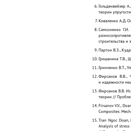
Гольденвейзер А
теории упругости
Коваленко А.Д. О
Самсоненко Г.И.
разносопротивл
строительства и эн
Партон В.З., Куд
Гришанина Т.В., 
Гринченко В.Т., У
Фирсанов В.В.,
и надежности маш
Фирсанов В.В. И
теории // Пробле
Firsanov V.V., Doa
Composites: Mechan
Tran Ngoc Doan,
Analysis of stres