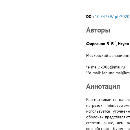
DOI:
10.34759/tpt-2020
Авторы
*
Фирсанов В. В.
Нгуен 
,
Московский авиационный
*e-mail: k906@mai.ru
**e-mail: lehung.mai@ma
Аннотация
Рассматривается напр
нагрузок и&nbsp;тем
используется уточне
оболочек представляю
степени выше, чем в
воздействия будет 