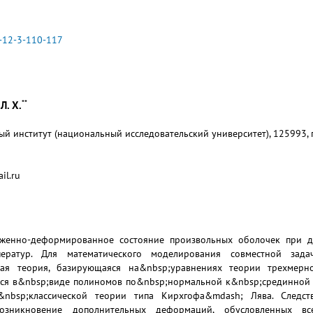
-12-3-110-117
**
Л. Х.
 институт (национальный исследовательский университет), 125993, г.
il.ru
яженно-деформированное состояние произвольных оболочек при де
ператур. Для математического моделирования совместной зада
нная теория, базирующаяся на&nbsp;уравнениях теории трехмерн
тся в&nbsp;виде полиномов по&nbsp;нормальной к&nbsp;срединной
&nbsp;классической теории типа Кирхгофа&mdash; Лява. Следств
возникновение дополнительных деформаций, обусловленных в