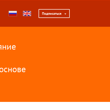
Подписаться
яние
 основе