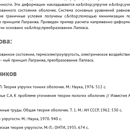
ности. Эти деформации накладываются на&nbsp;упругие и&nbsp;учи
ванного состояния оболочек. Система основных уравнений равнов
щие граничные условия получены с&nbsp;помощью минимизации по
 принципе Лагранжа. Приведен пример расчета напряженно-деформ
ачи основано на&nbsp;преобразовании Лапласа.
ова:
анное состояние, термоэлектроупругость, электрическое воздействи
н- ный принцип Лагранжа, преобразование Лапласа.
ников
. Теория упругих тонких оболочек. М.: Наука, 1976. 512 с.
урье С.А. К проблеме уточнения теории пологих оболочек // Известия 
нные труды. Общая теория оболочек. Т. 1. М.: АН СССР, 1962. 530 с.
 упругости. М.: Наука, 1970. 940 с.
ская теория упругости. М.-Л.: ОНТИ, 1935. 674 с.