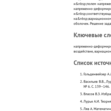
и&nbsp;полем напряжен
напряженно-деформиро
и&nbsp;соответствую
на&nbsp;вариационном
оболочек. Решение зад
Ключевые сл
напряженно-деформиров
воздействие, вариацио
Список источ
Гольденвейзер А.Л
Васильев В.В., Л
№ 6. С. 139–146.
Власов В.З. Избра
Лурье А.И. Теория
Ляв А. Математиче