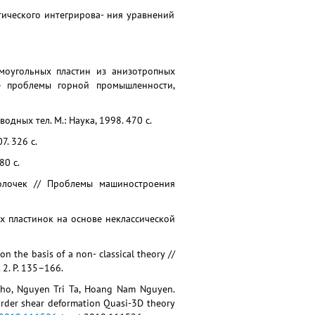
ического интегрирова- ния уравнений
моугольных пластин из анизотропных
е проблемы горной промышленности,
дных тел. M.: Наука, 1998. 470 с.
. 326 с.
80 с.
болочек // Проблемы машиностроения
 пластинок на основе неклассической
 on the basis of a non- classical theory //
 2. P. 135–166.
ho, Nguyen Tri Ta, Hoang Nam Nguyen.
-order shear deformation Quasi-3D theory