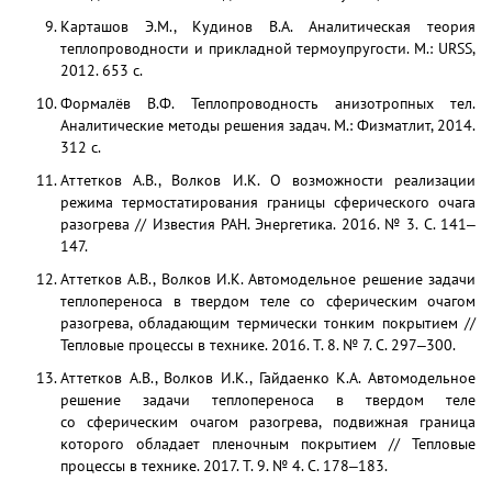
Карташов Э.М., Кудинов В.А. Аналитическая теория
теплопроводности и прикладной термоупругости. М.: URSS,
2012. 653 с.
Формалёв В.Ф. Теплопроводность анизотропных тел.
Аналитические методы решения задач. М.: Физматлит, 2014.
312 с.
Аттетков А.В., Волков И.К. О возможности реализации
режима термостатирования границы сферического очага
разогрева // Известия РАН. Энергетика. 2016. № 3. С. 141‒
147.
Аттетков А.В., Волков И.К. Автомодельное решение задачи
теплопереноса в твердом теле со сферическим очагом
разогрева, обладающим термически тонким покрытием //
Тепловые процессы в технике. 2016. Т. 8. № 7. С. 297‒300.
Аттетков А.В., Волков И.К., Гайдаенко К.А. Автомодельное
решение задачи теплопереноса в твердом теле
со сферическим очагом разогрева, подвижная граница
которого обладает пленочным покрытием // Тепловые
процессы в технике. 2017. Т. 9. № 4. С. 178‒183.