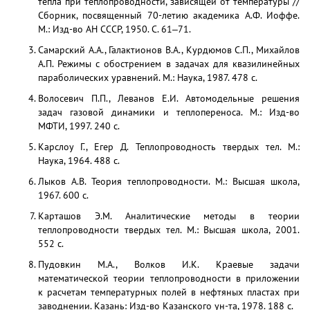
тепла при теплопроводности, зависящей от температуры //
Сборник, посвященный 70-летию академика А.Ф. Иоффе.
М.: Изд-во АН СССР, 1950. С. 61‒71.
Самарский А.А., Галактионов В.А., Курдюмов С.П., Михайлов
А.П. Режимы с обострением в задачах для квазилинейных
параболических уравнений. М.: Наука, 1987. 478 с.
Волосевич П.П., Леванов Е.И. Автомодельные решения
задач газовой динамики и теплопереноса. М.: Изд-во
МФТИ, 1997. 240 с.
Карслоу Г., Егер Д. Теплопроводность твердых тел. М.:
Наука, 1964. 488 с.
Лыков А.В. Теория теплопроводности. М.: Высшая школа,
1967. 600 с.
Карташов Э.М. Аналитические методы в теории
теплопроводности твердых тел. М.: Высшая школа, 2001.
552 с.
Пудовкин М.А., Волков И.К. Краевые задачи
математической теории теплопроводности в приложении
к расчетам температурных полей в нефтяных пластах при
заводнении. Казань: Изд-во Казанского ун-та, 1978. 188 с.