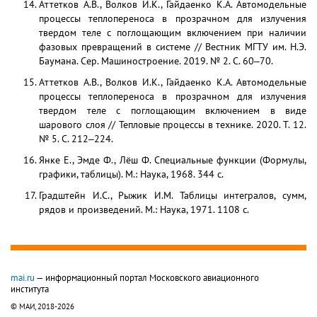
Аттетков А.В., Волков И.К., Гайдаенко К.А. Автомодельные
процессы теплопереноса в прозрачном для излучения
твердом теле с поглощающим включением при наличии
фазовых превращений в системе // Вестник МГТУ им. Н.Э.
Баумана. Сер. Машиностроение. 2019. № 2. С. 60‒70.
Аттетков А.В., Волков И.К., Гайдаенко К.А. Автомодельные
процессы теплопереноса в прозрачном для излучения
твердом теле с поглощающим включением в виде
шарового слоя // Тепловые процессы в технике. 2020. Т. 12.
№ 5. С. 212‒224.
Янке Е., Эмде Ф., Лёш Ф. Специальные функции (Формулы,
графики, таблицы). М.: Наука, 1968. 344 с.
Градштейн И.С., Рыжик И.М. Таблицы интегралов, сумм,
рядов и произведений. М.: Наука, 1971. 1108 с.
mai.ru
— информационный портал Московского авиационного
института
© МАИ, 2018-2026