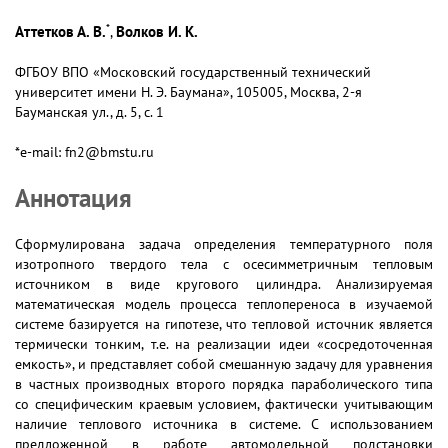
*
Аттетков А. В.
Волков И. К.
,
ФГБОУ ВПО «Московский государственный технический
университет имени Н. Э. Баумана», 105005, Москва, 2-я
Бауманская ул., д. 5, с. 1
*e-mail: fn2@bmstu.ru
Аннотация
Сформулирована задача определения температурного поля
изотропного твердого тела с осесимметричным тепловым
источником в виде кругового цилиндра. Анализируемая
математическая модель процесса теплопереноса в изучаемой
системе базируется на гипотезе, что тепловой источник является
термически тонким, т.е. на реализации идеи «сосредоточенная
емкость», и представляет собой смешанную задачу для уравнения
в частных производных второго порядка параболического типа
со специфическим краевым условием, фактически учитывающим
наличие теплового источника в системе. С использованием
предложенной в работе автомодельной подстановки