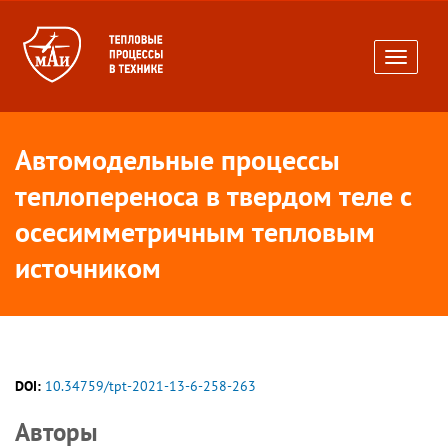
Toggle
navigati
Автомодельные процессы
теплопереноса в твердом теле с
осесимметричным тепловым
источником
DOI:
10.34759/tpt-2021-13-6-258-263
Авторы