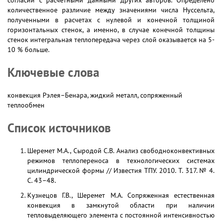
согласии с расчетными данными других авторов. Определено
количественное различие между значениями числа Нуссельта,
полученными в расчетах с нулевой и конечной толщиной
горизонтальных стенок, а именно, в случае конечной толщины
стенок интегральная теплопередача через слой оказывается на 5-
10 % больше.
Ключевые слова
конвекция Рэлея–Бенара, жидкий металл, сопряженный
теплообмен
Список источников
Шеремет М.А., Сыродой С.В. Анализ свободноконвективных
режимов теплопереноса в технологических системах
цилиндрической формы // Известия ТПУ. 2010. Т. 317. № 4.
С. 43–48.
Кузнецов Г.В., Шеремет М.А. Сопряженная естественная
конвекция в замкнутой области при наличии
тепловыделяющего элемента с постоянной интенсивностью