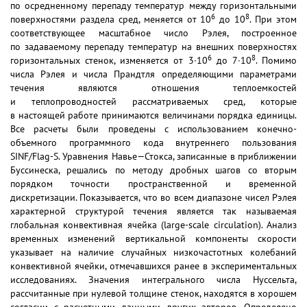
по осредненному перепаду температур между горизонтальными
6
8
поверхностями раздела сред, меняется от 10
до 10
. При этом
соответствующее масштабное число Рэлея, построенное
по задаваемому перепаду температур на внешних поверхностях
6
8
горизонтальных стенок, изменяется от 3∙10
до 7∙10
. Помимо
числа Рэлея и числа Прандтля определяющими параметрами
течения являются отношения теплоемкостей
и теплопроводностей рассматриваемых сред, которые
в настоящей работе принимаются величинами порядка единицы.
Все расчеты были проведены с использованием конечно-
объемного программного кода внутреннего пользования
SINF/Flag-S. Уравнения Навье—Стокса, записанные в приближении
Буссинеска, решались по методу дробных шагов со вторым
порядком точности пространственной и временной
дискретизации. Показывается, что во всем диапазоне чисел Рэлея
характерной структурой течения является так называемая
глобальная конвективная ячейка (large-scale circulation). Анализ
временных изменений вертикальной компоненты скорости
указывает на наличие случайных низкочастотных колебаний
конвективной ячейки, отмечавшихся ранее в экспериментальных
исследованиях. Значения интегрального числа Нуссельта,
рассчитанные при нулевой толщине стенок, находятся в хорошем