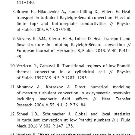
111–140.
Brown E., Nikolaenko A., Funfschilling D., Ahlers G. Heat
transport in turbulent Rayleigh-Bénard convection: Effect of
ﬁnite top- and bottom-plate conductivities // Physics
of Fluids. 2005. V. 17. 075108.
Stevens R.J.A.M., Clercx H.J.H., Lohse D. Heat transport and
ﬂow structure in rotating Rayleigh-Bénard convection //
European Journal of Mechanics. B, Fluids. 2013. V. 40. P. 41–
49.
Verzicco R., Camussi R. Transitional regimes of low-Prandtl
thermal convection in a cylindrical cell // Physics
of Fluids. 1997. V. 9. N 5. P. 1287–1295.
Abramov A., Korsakov A. Direct numerical modeling
of mercury turbulent convection in axisymmetric reservoirs
including magnetic field effects // Heat Transfer
Research. 2004. V. 35. N 1–2. P. 76–84.
Scheel J.D., Schumacher J. Global and local statistics
in turbulent convection at low Prandtl numbers // J. Fluid
Mech. 2016. V. 802. P. 147–173.