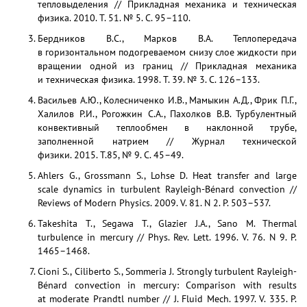
тепловыделения // Прикладная механика и техническая
физика. 2010. Т. 51. № 5. С. 95–110.
Бердников В.С., Марков В.А. Теплопередача
в горизонтальном подогреваемом снизу слое жидкости при
вращении одной из границ // Прикладная механика
и техническая физика. 1998. Т. 39. № 3. С. 126–133.
Васильев А.Ю., Колесниченко И.В., Мамыкин А.Д., Фрик П.Г.,
Халилов Р.И., Рогожкин С.А., Пахолков В.В. Турбулентный
конвективный теплообмен в наклонной трубе,
заполненной натрием // Журнал технической
физики. 2015. Т.85, № 9. С. 45–49.
Ahlers G., Grossmann S., Lohse D. Heat transfer and large
scale dynamics in turbulent Rayleigh-Bénard convection //
Reviews of Modern Physics. 2009. V. 81. N 2. P. 503–537.
Takeshita T., Segawa T., Glazier J.A., Sano M. Thermal
turbulence in mercury // Phys. Rev. Lett. 1996. V. 76. N 9. P.
1465–1468.
Cioni S., Ciliberto S., Sommeria J. Strongly turbulent Rayleigh-
Bénard convection in mercury: Comparison with results
at moderate Prandtl number // J. Fluid Mech. 1997. V. 335. P.