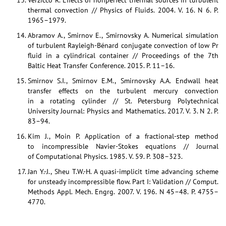
Verzicco R. Effects of nonperfect thermal sources in turbulent
thermal convection // Physics of Fluids. 2004. V. 16. N 6. P.
1965–1979.
Abramov A., Smirnov E., Smirnovsky A. Numerical simulation
of turbulent Rayleigh-Bénard conjugate convection of low Pr
fluid in a cylindrical container // Proceedings of the 7th
Baltic Heat Transfer Conference. 2015. P. 11–16.
Smirnov S.I., Smirnov E.M., Smirnovsky A.A. Endwall heat
transfer effects on the turbulent mercury convection
in a rotating cylinder // St. Petersburg Polytechnical
University Journal: Physics and Mathematics. 2017. V. 3. N 2. P.
83–94.
Kim J., Moin P. Application of a fractional-step method
to incompressible Navier-Stokes equations // Journal
of Computational Physics. 1985. V. 59. P. 308–323.
Jan Y.-J., Sheu T.W.-H. A quasi-implicit time advancing scheme
for unsteady incompressible ﬂow. Part I: Validation // Comput.
Methods Appl. Mech. Engrg. 2007. V. 196. N 45–48. P. 4755–
4770.