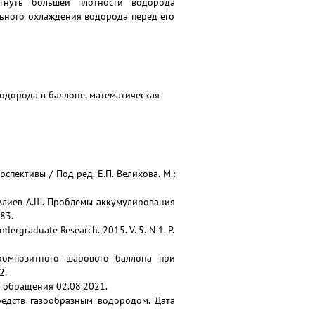
гнуть большей плотности водорода
ьного охлаждения водорода перед его
одорода в баллоне, математическая
спективы / Под ред. Е.П. Велихова. М.:
С., Алиев А.Ш. Проблемы аккумулирования
83.
dergraduate Research. 2015. V. 5. N 1. P.
окомпозитного шарового баллона при
2.
 обращения 02.08.2021.
едств газообразным водородом. Дата