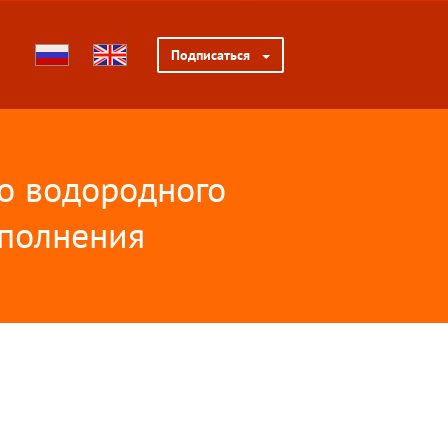
Подписаться
о водородного
аполнения