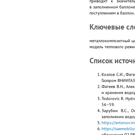
приводит к значител
в заполненном баллоне
поступлением в баллон.
Ключевые сл
металлокомпозитный ци
модель теплового режи
Список источ
Козлов С.И., Фат
Газпром ВНИИГАЗ,
Фатеев В.Н., Алек
и хранения водоро
Todorovic R. Hydro
56–59.
Зарубин В.С., 
заполнении водор
https://avtonov.
https://saemobil
обращения 02.08