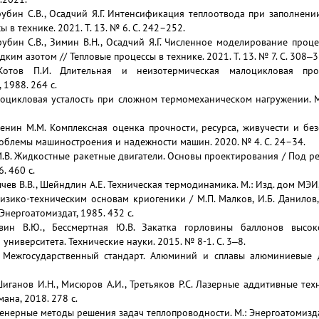
арубин С.В., Осадчий Я.Г. Интенсификация теплоотвода при заполнен
 в технике. 2021. Т. 13. № 6. С. 242–252.
рубин С.В., Зимин В.Н., Осадчий Я.Г. Численное моделирование про
ким азотом // Тепловые процессы в технике. 2021. Т. 13. № 7. С. 308‒3
 Котов П.И. Длительная и неизотермическая малоцикловая про
1988. 264 с.
лоцикловая усталость при сложном термомеханическом нагружении. М.
аденин М.М. Комплексная оценка прочности, ресурса, живучести и б
облемы машиностроения и надежности машин. 2020. № 4. С. 24–34.
В. Жидкостные ракетные двигатели. Основы проектирования / Под ред.
. 460 с.
чев В.В., Шейндлин А.Е. Техническая термодинамика. М.: Изд. дом МЭИ,
зико-техническим основам криогеники / М.П. Малков, И.Б. Данилов, А
 Энергоатомиздат, 1985. 432 с.
равин В.Ю., Бессмертная Ю.В. Закатка горловины баллонов высок
университета. Технические науки. 2015. № 8-1. С. 3‒8.
. Межгосударственный стандарт. Алюминий и сплавы алюминиевые 
 Шиганов И.Н., Мисюров А.И., Третьяков Р.С. Лазерные аддитивные те
мана, 2018. 278 с.
енерные методы решения задач теплопроводности. М.: Энергоатомиздат