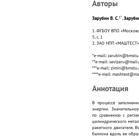
Авторы
1
*
Зарубин В. С.
Зарубин
,
1. ФГБОУ ВПО «Московск
5, с. 1
2. ЗАО НПП «МАШТЕСТ», 
*e-mail: zarubin@bmstu
**e-mail: sevlzaru@mail.
***e-mail: zimin@bmstu.
****e-mail: mashtest@ma
Аннотация
В процессе заполнен
энергии. Значительно
по сравнению с регла
цилиндрического метал
ракетного двигателя. 
баллона вдоль ее обра