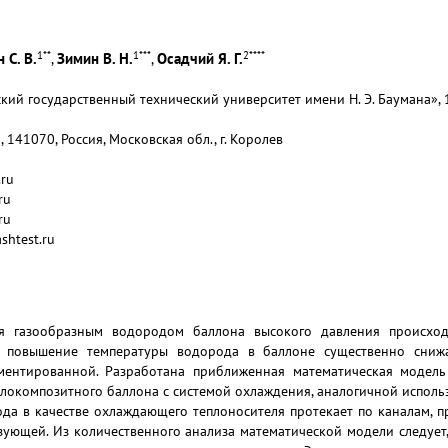
1
**
1
***
2
****
 С. В.
Зимин В. Н.
Осадчий Я. Г.
,
,
ий государственный технический университет имени Н. Э. Баумана», 10
141070, Россия, Московская обл., г. Королев
.ru
ru
ru
shtest.ru
ия газообразным водородом баллона высокого давления происход
е повышение температуры водорода в баллоне существенно сниж
ментированной. Разработана приближенная математическая модель
локомпозитного баллона с системой охлаждения, аналогичной исполь
Вода в качестве охлаждающего теплоносителя протекает по каналам,
зующей. Из количественного анализа математической модели следует