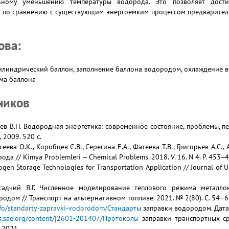
ьному уменьшению температуры водорода. Это позволяет дости
 по сравнению с существующим энергоемким процессом предварител
ова:
линдрический баллон, заполнение баллона водородом, охлаждение в
ма баллона
ников
еев В.Н. Водородная энергетика: современное состояние, проблемы, пер
 2009. 520 с.
сеева О.К., Коробцев С.В., Серегина Е.А., Фатеева Т.В., Григорьев А.
да // Kimya Problemleri ‒ Chemical Problems. 2018. V. 16. N 4. P. 453‒4
gen Storage Technologies for Transportation Application // Journal of Un
Осадчий Я.Г. Численное моделирование теплового режима металл
одом // Транспорт на альтернативном топливе. 2021. № 2(80). С. 54–6
info/standarty-zapravki-vodorodom/Стандарты
заправки водородом. Дата
us.sae.org/content/j2601-201407/Протоколы
заправки транспортных ср
.2021.