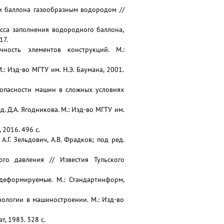
ии баллона газообразным водородом //
цесса заполнения водородного баллона,
17.
чность элементов конструкций. М.:
: Изд-во МГТУ им. Н.Э. Баумана, 2001.
езопасности машин в сложных условиях
 Д.А. Ягодникова. М.: Изд-во МГТУ им.
 2016. 496 с.
.Г. Зельдович, А.В. Фрадков; под ред.
ого давления // Известия Тульского
деформируемые. М.: Стандартинформ,
хнологии в машиностроении. М.: Изд-во
, 1983. 328 с.