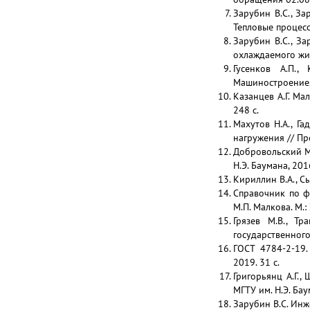
Зарубин В.С., З
Тепловые процессы
Зарубин В.С., За
охлаждаемого жид
Гусенков А.П.,
Машиностроение, 
Казанцев А.Г. Ма
248 с.
Махутов Н.А., Г
нагружения // Пр
Добровольский М.
Н.Э. Баумана, 2016
Кириллин В.А., Сы
Справочник по фи
М.П. Малкова. М.:
Грязев М.В., Т
государственного 
ГОСТ 4784-2-19
2019. 31 с.
Григорьянц А.Г.,
МГТУ им. Н.Э. Бау
Зарубин В.С. Инж